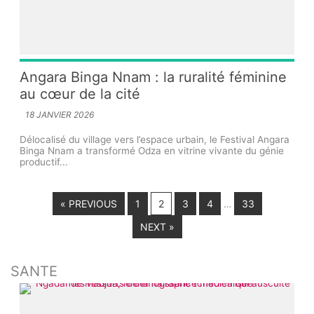
Angara Binga Nnam : la ruralité féminine
au cœur de la cité
18 JANVIER 2026
Délocalisé du village vers l’espace urbain, le Festival Angara
Binga Nnam a transformé Odza en vitrine vivante du génie
productif...
« PREVIOUS
1
2
3
4
33
…
NEXT »
SANTE