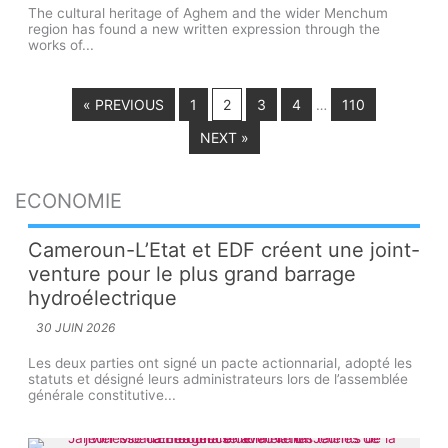
The cultural heritage of Aghem and the wider Menchum
region has found a new written expression through the
works of...
« PREVIOUS
1
2
3
4
110
…
NEXT »
ECONOMIE
Cameroun-L’Etat et EDF créent une joint-
venture pour le plus grand barrage
hydroélectrique
30 JUIN 2026
Les deux parties ont signé un pacte actionnarial, adopté les
statuts et désigné leurs administrateurs lors de l’assemblée
générale constitutive...