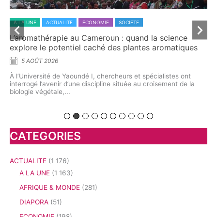
A LA UNE
ACTUALITE
ECONOMIE
SOCIETE
A 
L’aromathérapie au Cameroun : quand la science
Dr
explore le potentiel caché des plantes aromatiques
ca
5 AOÛT 2026
À l’Université de Yaoundé I, chercheurs et spécialistes ont
À t
interrogé l’avenir d’une discipline située au croisement de la
dém
me
biologie végétale,...
pre
on
CATEGORIES
ACTUALITE
(1 176)
A LA UNE
(1 163)
AFRIQUE & MONDE
(281)
DIAPORA
(51)
ECONOMIE
(198)