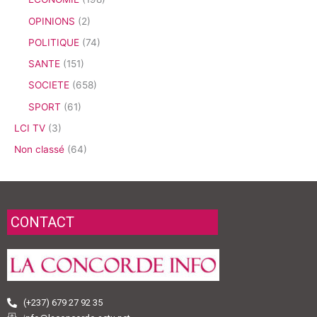
OPINIONS
(2)
POLITIQUE
(74)
SANTE
(151)
SOCIETE
(658)
SPORT
(61)
LCI TV
(3)
Non classé
(64)
CONTACT
(+237) 679 27 92 35