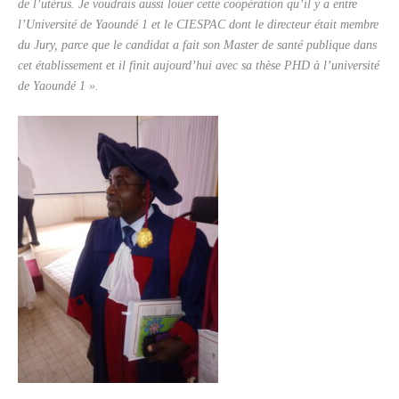
de l’utérus. Je voudrais aussi louer cette coopération qu’il y a entre
l’Université de Yaoundé 1 et le CIESPAC dont le directeur était membre
du Jury, parce que le candidat a fait son Master de santé publique dans
cet établissement et il finit aujourd’hui avec sa thèse PHD à l’université
de Yaoundé 1 ».