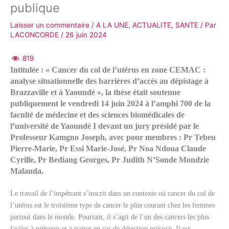
publique
Laisser un commentaire
/
A LA UNE
,
ACTUALITE
,
SANTE
/ Par
LACONCORDE
/
26 juin 2024
819
Intitulée : « Cancer du col de l’utérus en zone CEMAC :
analyse situationnelle des barrières d’accès au dépistage à
Brazzaville et à Yaoundé », la thèse était soutenue
publiquement le vendredi 14 juin 2024 à l’amphi 700 de la
faculté de médecine et des sciences biomédicales de
l’université de Yaoundé I
devant un jury présidé par le
Professeur Kamgno Joseph, avec pour membres : Pr Tebeu
Pierre-Marie, Pr Essi Marie-José, Pr Noa Ndoua Claude
Cyrille, Pr Bediang Georges, Pr Judith N’Sonde Mondzie
Malanda.
Le travail de l’impétrant s’inscrit dans un contexte où cancer du col de
l’utérus est le troisième type de cancer le plus courant chez les femmes
partout dans le monde.
Pourtant, il s’agit de l’un des cancers les plus
faciles à prévenir et à traiter en cas de détection précoce.
Il est