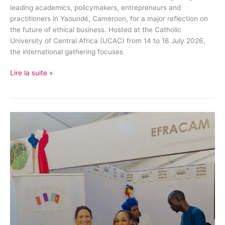
leading academics, policymakers, entrepreneurs and
practitioners in Yaoundé, Cameroon, for a major reflection on
the future of ethical business. Hosted at the Catholic
University of Central Africa (UCAC) from 14 to 16 July 2026,
the international gathering focuses
Lire la suite »
Au
Cameroun,
les
élus
de
la
diaspora
française
veulent
transformer