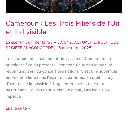
Cameroun : Les Trois Piliers de l’Un
et Indivisible
Laisser un commentaire
/
A LA UNE
,
ACTUALITE
,
POLITIQUE
,
SOCIETE
/
LACONCORDE
/
18 novembre 2025
Trois arguments soutiennent l’indivision du Cameroun. Le
premier relève du présent. Il constate un territoire mesuré,
reconnu au sein du concert des nations. C’est une superficie
entière et altière dans l’esprit des patriotes. En droit, il s’agit
d’une réalité impossible à fragmenter sans procéder à sa
destruction. Toujours sur le plan juridique, être indivisible
implique
Lire la suite »