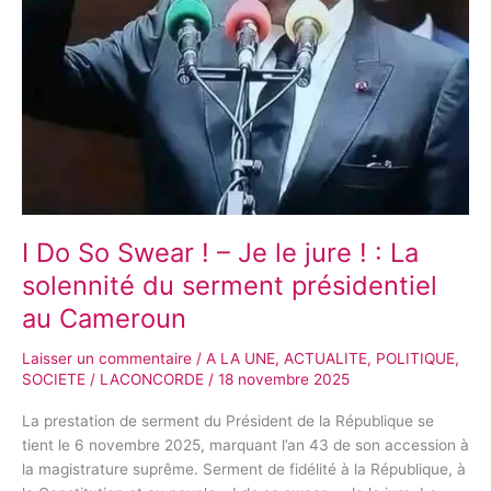
:
La
solennité
du
serment
présidentiel
au
Cameroun
I Do So Swear ! – Je le jure ! : La
solennité du serment présidentiel
au Cameroun
Laisser un commentaire
/
A LA UNE
,
ACTUALITE
,
POLITIQUE
,
SOCIETE
/
LACONCORDE
/
18 novembre 2025
La prestation de serment du Président de la République se
tient le 6 novembre 2025, marquant l’an 43 de son accession à
la magistrature suprême. Serment de fidélité à la République, à