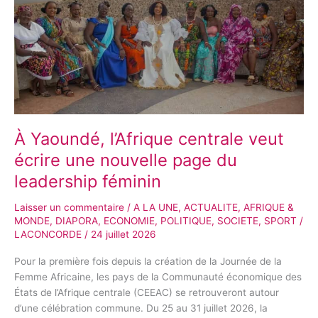
centrale
veut
écrire
une
nouvelle
page
du
leadership
féminin
À Yaoundé, l’Afrique centrale veut
écrire une nouvelle page du
leadership féminin
Laisser un commentaire
/
A LA UNE
,
ACTUALITE
,
AFRIQUE &
MONDE
,
DIAPORA
,
ECONOMIE
,
POLITIQUE
,
SOCIETE
,
SPORT
/
LACONCORDE
/
24 juillet 2026
Pour la première fois depuis la création de la Journée de la
Femme Africaine, les pays de la Communauté économique des
États de l’Afrique centrale (CEEAC) se retrouveront autour
d’une célébration commune. Du 25 au 31 juillet 2026, la