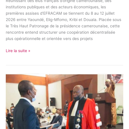
Réunissant des élus français d’origine camerounaise, des
institutions publiques et des acteurs économiques, les
premières assises d’EFRACAM se tiennent du 8 au 12 juillet
2026 entre Yaoundé, Elig-Mfomo, Kribi et Douala. Placée sous
le Très Haut Patronage de la présidence camerounaise, cette
rencontre entend structurer une coopération décentralisée
plus opérationnelle et orientée vers des projets
Lire la suite »
Professeur
Joseph
Owona
:
un
webinaire
international
pour
interroger