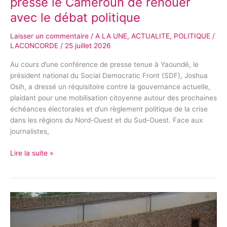
presse le Cameroun de renouer
avec le débat politique
Laisser un commentaire
/
A LA UNE
,
ACTUALITE
,
POLITIQUE
/
LACONCORDE
/
25 juillet 2026
Au cours d’une conférence de presse tenue à Yaoundé, le
président national du Social Democratic Front (SDF), Joshua
Osih, a dressé un réquisitoire contre la gouvernance actuelle,
plaidant pour une mobilisation citoyenne autour des prochaines
échéances électorales et d’un règlement politique de la crise
dans les régions du Nord-Ouest et du Sud-Ouest. Face aux
journalistes,
Lire la suite »
À
Yaoundé,
l’Afrique