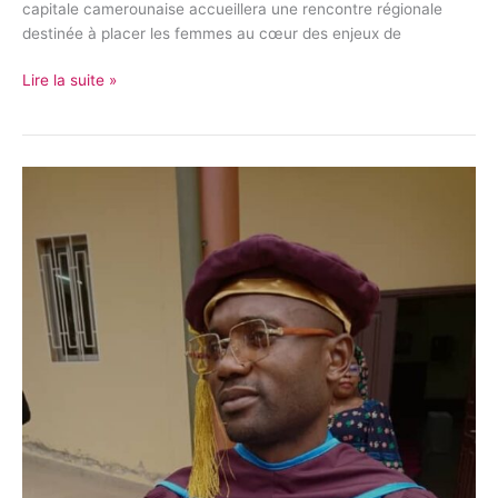
capitale camerounaise accueillera une rencontre régionale
destinée à placer les femmes au cœur des enjeux de
Lire la suite »
Fochive
Njikam
Amadou,
la
diplomatie
du
patrimoine
à
l’épreuve
de
la
restitution
culturelle
en