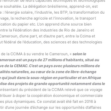
 renforcer de leurs capacités techniques et technologiques
ce souhaitée. La délégation brésilienne, apprend-on, est
 l’énergie solaire, l’industrie, les BTP, la transformation du
evage, la recherche agricole et l’innovation, le transport
rication du papier etc. L’on apprend d’une source bien
tre la Fédération des industries de Rio de Janeiro et
ameroun, d’une part, et d’autre part, entre la Ccima et
tut fédéral de l’éducation, des sciences et des technologies
re de la CCIMA à su vendre le Cameroun, «
selon le
meroun est un pays de 27 millions d’habitants, situé au
ve de la CEMAC. C’est un pays avec plusieurs millions de
ités naturelles, au cœur de la zone de libre-échange
ui jouit dans la sous-région en particulier et en Afrique
éalise des projets de grande opportunité notamment dans le
eprésentant du président de la CCIMA relevé que ce voyage
ontribuer à doper la coopération économique et commerciale
des plus dynamiques. Ce constat avait été fait en 2016 à
ir d’une journée d’échange sur les opportunités d’affaires