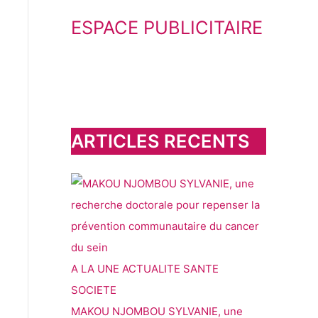
e
ESPACE PUBLICITAIRE
c
h
e
r
c
h
ARTICLES RECENTS
e
r
:
A LA UNE
ACTUALITE
SANTE
SOCIETE
MAKOU NJOMBOU SYLVANIE, une