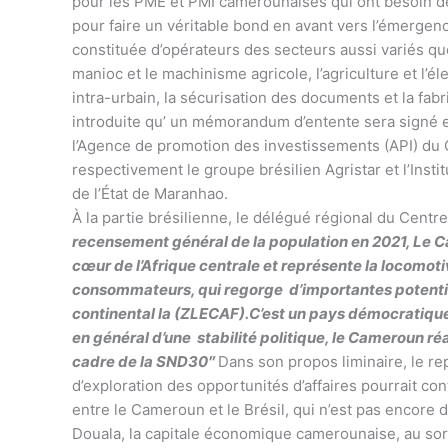
pour les PME et PMI camerounaises qui ont besoin de
pour faire un véritable bond en avant vers l’émergen
constituée d’opérateurs des secteurs aussi variés que :
manioc et le machinisme agricole, l’agriculture et l’él
intra-urbain, la sécurisation des documents et la fab
introduite qu’ un mémorandum d’entente sera signé en
l’Agence de promotion des investissements (API) du C
respectivement le groupe brésilien Agristar et l’Insti
de l’État de Maranhao.
À la partie brésilienne, le délégué régional du Cent
recensement général de la population en 2021, Le Ca
cœur de l’Afrique centrale et représente la locomoti
consommateurs, qui regorge d’importantes potential
continental la (ZLECAF).C’est un pays démocratique q
en général d’une stabilité politique, le Cameroun r
cadre de la SND30″
Dans son propos liminaire, le r
d’exploration des opportunités d’affaires pourrait c
entre le Cameroun et le Brésil, qui n’est pas encore 
Douala, la capitale économique camerounaise, au sort