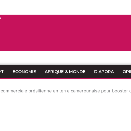
n
RT
ECONOMIE
AFRIQUE & MONDE
DIAPORA
OPI
ommerciale brésilienne en terre camerounaise pour booster de