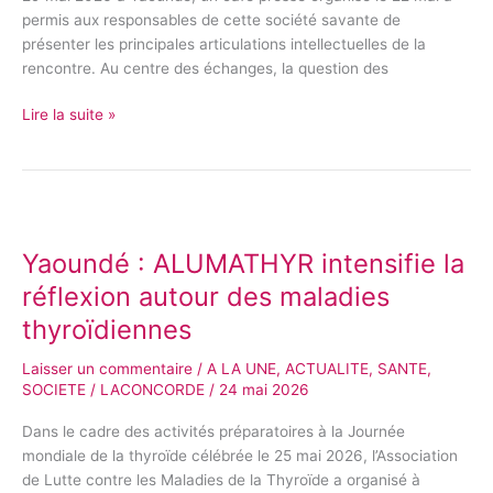
mécanismes
permis aux responsables de cette société savante de
de
présenter les principales articulations intellectuelles de la
prévention
rencontre. Au centre des échanges, la question des
Lire la suite »
Yaoundé
:
Yaoundé : ALUMATHYR intensifie la
ALUMATHYR
intensifie
réflexion autour des maladies
la
thyroïdiennes
réflexion
autour
Laisser un commentaire
/
A LA UNE
,
ACTUALITE
,
SANTE
,
des
SOCIETE
/
LACONCORDE
/
24 mai 2026
maladies
thyroïdiennes
Dans le cadre des activités préparatoires à la Journée
mondiale de la thyroïde célébrée le 25 mai 2026, l’Association
de Lutte contre les Maladies de la Thyroïde a organisé à