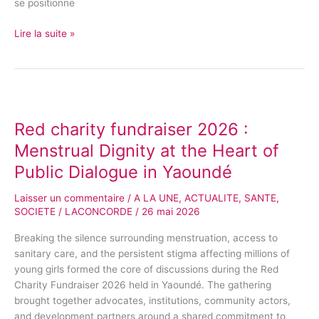
se positionne
Lire la suite »
Red
charity
Red charity fundraiser 2026 :
fundraiser
2026
Menstrual Dignity at the Heart of
:
Public Dialogue in Yaoundé
Menstrual
Dignity
Laisser un commentaire
/
A LA UNE
,
ACTUALITE
,
SANTE
,
at
SOCIETE
/
LACONCORDE
/
26 mai 2026
the
Heart
Breaking the silence surrounding menstruation, access to
of
sanitary care, and the persistent stigma affecting millions of
Public
young girls formed the core of discussions during the Red
Dialogue
Charity Fundraiser 2026 held in Yaoundé. The gathering
in
brought together advocates, institutions, community actors,
Yaoundé
and development partners around a shared commitment to