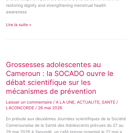
restoring dignity and strengthening menstrual health
awareness
Lire la suite »
Grossesses
adolescentes
Grossesses adolescentes au
au
Cameroun
Cameroun : la SOCADO ouvre le
:
débat scientifique sur les
la
mécanismes de prévention
SOCADO
ouvre
Laisser un commentaire
/
A LA UNE
,
ACTUALITE
,
SANTE
/
le
LACONCORDE
/
26 mai 2026
débat
scientifique
En prélude aux deuxièmes Journées scientifiques de la Société
sur
Camerounaise de la Santé des Adolescents prévues du 27 au
les
29 mai 2026 à Yaoundé, un café presse organisé le 22 mai a