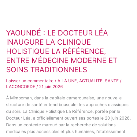
YAOUNDÉ
:
YAOUNDÉ : LE DOCTEUR LÉA
LE
DOCTEUR
INAUGURE LA CLINIQUE
LÉA
HOLISTIQUE LA RÉFÉRENCE,
INAUGURE
ENTRE MÉDECINE MODERNE ET
LA
CLINIQUE
SOINS TRADITIONNELS
HOLISTIQUE
LA
Laisser un commentaire
/
A LA UNE
,
ACTUALITE
,
SANTE
/
RÉFÉRENCE,
LACONCORDE
/
21 juin 2026
ENTRE
À Mimboman, dans la capitale camerounaise, une nouvelle
MÉDECINE
structure de santé entend bousculer les approches classiques
MODERNE
du soin. La Clinique Holistique La Référence, portée par le
ET
Docteur Léa, a officiellement ouvert ses portes le 20 juin 2026.
SOINS
Dans un contexte marqué par la recherche de solutions
TRADITIONNELS
médicales plus accessibles et plus humaines, l’établissement