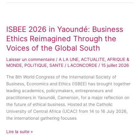
ISBEE
2026
ISBEE 2026 in Yaoundé: Business
in
Yaoundé:
Ethics Reimagined Through the
Business
Voices of the Global South
Ethics
Reimagined
Laisser un commentaire
/
A LA UNE
,
ACTUALITE
,
AFRIQUE &
Through
MONDE
,
POLITIQUE
,
SANTE
/
LACONCORDE
/
15 juillet 2026
the
Voices
The 8th World Congress of the International Society of
of
Business, Economics and Ethics (ISBEE) has brought together
the
leading academics, policymakers, entrepreneurs and
Global
practitioners in Yaoundé, Cameroon, for a major reflection on
South
the future of ethical business. Hosted at the Catholic
University of Central Africa (UCAC) from 14 to 16 July 2026,
the international gathering focuses
Lire la suite »