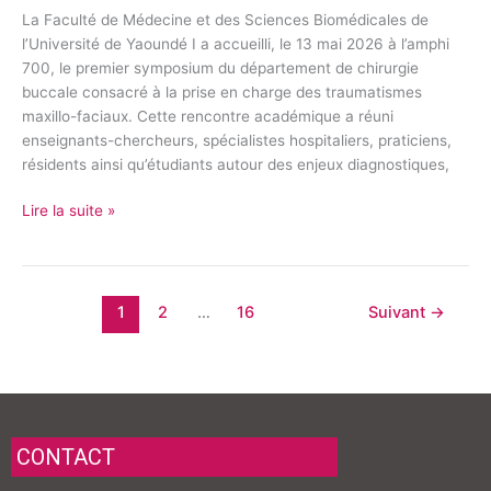
engage
La Faculté de Médecine et des Sciences Biomédicales de
une
l’Université de Yaoundé I a accueilli, le 13 mai 2026 à l’amphi
réflexion
700, le premier symposium du département de chirurgie
scientifique
buccale consacré à la prise en charge des traumatismes
sur
maxillo-faciaux. Cette rencontre académique a réuni
l’optimisation
enseignants-chercheurs, spécialistes hospitaliers, praticiens,
des
résidents ainsi qu’étudiants autour des enjeux diagnostiques,
protocoles
thérapeutiques
Lire la suite »
1
2
…
16
Suivant
→
CONTACT