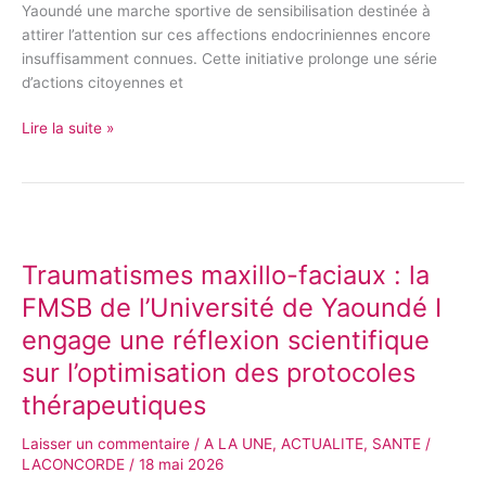
Yaoundé une marche sportive de sensibilisation destinée à
attirer l’attention sur ces affections endocriniennes encore
insuffisamment connues. Cette initiative prolonge une série
d’actions citoyennes et
Lire la suite »
Traumatismes
maxillo-
Traumatismes maxillo-faciaux : la
faciaux
:
FMSB de l’Université de Yaoundé I
la
engage une réflexion scientifique
FMSB
sur l’optimisation des protocoles
de
l’Université
thérapeutiques
de
Yaoundé
Laisser un commentaire
/
A LA UNE
,
ACTUALITE
,
SANTE
/
I
LACONCORDE
/
18 mai 2026