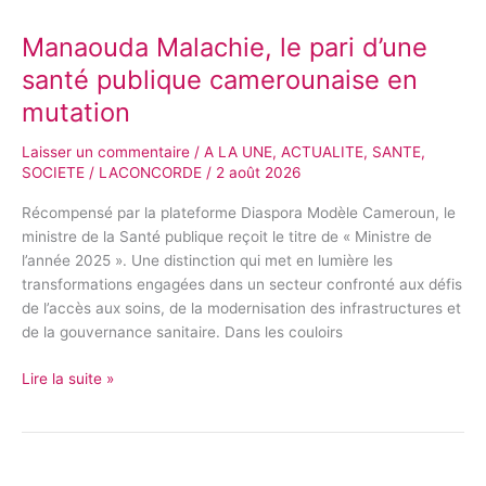
Malachie,
Manaouda Malachie, le pari d’une
le
pari
santé publique camerounaise en
d’une
mutation
santé
publique
Laisser un commentaire
/
A LA UNE
,
ACTUALITE
,
SANTE
,
camerounaise
SOCIETE
/
LACONCORDE
/
2 août 2026
en
mutation
Récompensé par la plateforme Diaspora Modèle Cameroun, le
ministre de la Santé publique reçoit le titre de « Ministre de
l’année 2025 ». Une distinction qui met en lumière les
transformations engagées dans un secteur confronté aux défis
de l’accès aux soins, de la modernisation des infrastructures et
de la gouvernance sanitaire. Dans les couloirs
Lire la suite »
Alexis