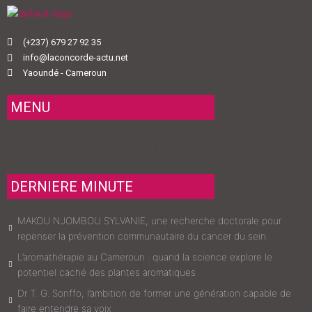
(+237) 679 27 92 35
info@laconcorde-actu.net
Yaoundé - Cameroun
MENU
Menu
DERNIERE MINUTE
MAKOU NJOMBOU SYLVANIE, une recherche doctorale pour
repenser la prévention communautaire du cancer du sein
L’aromathérapie au Cameroun : quand la science explore le
potentiel caché des plantes aromatiques
Dr T. G. Sonffo, l’ambition de former une génération capable de
faire entendre sa voix