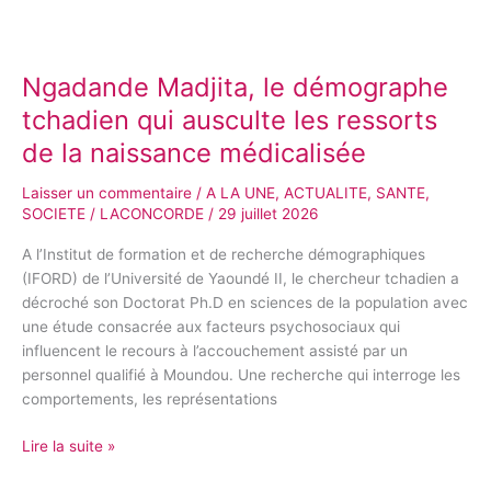
Ngadande
Madjita,
Ngadande Madjita, le démographe
le
démographe
tchadien qui ausculte les ressorts
tchadien
de la naissance médicalisée
qui
ausculte
Laisser un commentaire
/
A LA UNE
,
ACTUALITE
,
SANTE
,
les
SOCIETE
/
LACONCORDE
/
29 juillet 2026
ressorts
de
A l’Institut de formation et de recherche démographiques
la
(IFORD) de l’Université de Yaoundé II, le chercheur tchadien a
naissance
décroché son Doctorat Ph.D en sciences de la population avec
médicalisée
une étude consacrée aux facteurs psychosociaux qui
influencent le recours à l’accouchement assisté par un
personnel qualifié à Moundou. Une recherche qui interroge les
comportements, les représentations
Lire la suite »