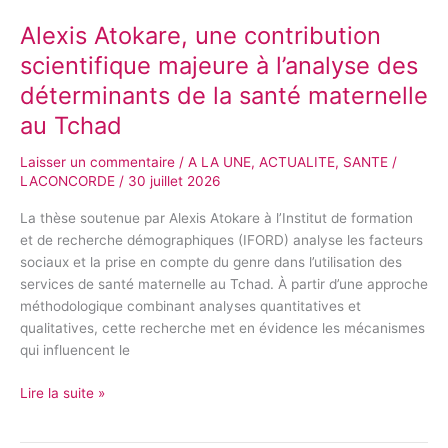
Atokare,
Alexis Atokare, une contribution
une
contribution
scientifique majeure à l’analyse des
scientifique
déterminants de la santé maternelle
majeure
au Tchad
à
l’analyse
Laisser un commentaire
/
A LA UNE
,
ACTUALITE
,
SANTE
/
des
LACONCORDE
/
30 juillet 2026
déterminants
de
La thèse soutenue par Alexis Atokare à l’Institut de formation
la
et de recherche démographiques (IFORD) analyse les facteurs
santé
sociaux et la prise en compte du genre dans l’utilisation des
maternelle
services de santé maternelle au Tchad. À partir d’une approche
au
méthodologique combinant analyses quantitatives et
Tchad
qualitatives, cette recherche met en évidence les mécanismes
qui influencent le
Lire la suite »