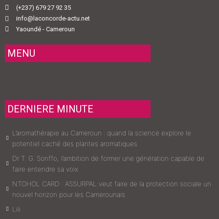
(+237) 679 27 92 35
info@laconcorde-actu.net
Yaoundé - Cameroun
MENU
Menu
DERNIERE MINUTE
L’aromathérapie au Cameroun : quand la science explore le
potentiel caché des plantes aromatiques
Dr T. G. Sonffo, l’ambition de former une génération capable de
faire entendre sa voix
NTOHOL CARD : ASSURPAL veut faire de la protection sociale un
nouvel horizon pour les Camerounais
Lili