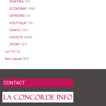
DIAPORA
(51)
ECONOMIE
(198)
OPINIONS
(2)
POLITIQUE
(74)
SANTE
(151)
SOCIETE
(658)
SPORT
(61)
LCI TV
(3)
Non classé
(64)
CONTACT