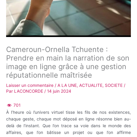
Cameroun-Ornella Tchuente :
Prendre en main la narration de son
image en ligne grâce à une gestion
réputationnelle maîtrisée
Laisser un commentaire
/
A LA UNE
,
ACTUALITE
,
SOCIETE
/
Par
LACONCORDE
/
14 juin 2024
701
À l’heure où l’univers virtuel tisse les fils de nos existences,
chaque geste, chaque mot déposé en ligne résonne bien au-
delà de l’instant. Que l’on trace sa voie dans le monde des
affaires, que l’on bâtisse un projet ou que l’on affirme