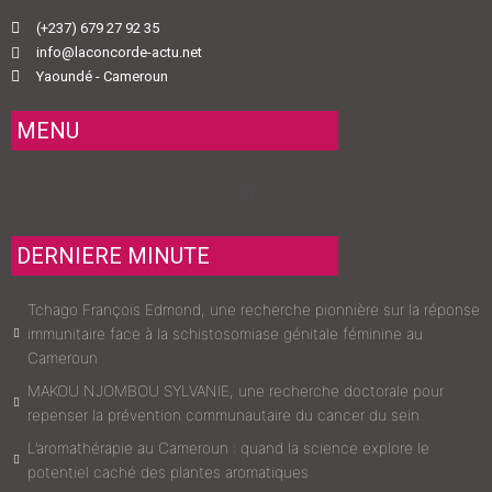
(+237) 679 27 92 35
info@laconcorde-actu.net
Yaoundé - Cameroun
MENU
Menu
DERNIERE MINUTE
Tchago François Edmond, une recherche pionnière sur la réponse
immunitaire face à la schistosomiase génitale féminine au
Cameroun
MAKOU NJOMBOU SYLVANIE, une recherche doctorale pour
repenser la prévention communautaire du cancer du sein
L’aromathérapie au Cameroun : quand la science explore le
potentiel caché des plantes aromatiques