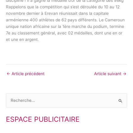
discipline ! Il a gagné la médaille d’or de la catégorie des 98kg
Rappelons que la compétition qui s’est déroulée du 10 au 12
novembre dernier à Erevan réunissait dans la capitale
arménienne 400 athlètes de 62 pays différents. Le Cameroun
unique nation africaine sur la 1ère marche du podium, termine
7e au classement général, avec 02 médailles, dont une en or
et une en argent.
←
Article précédent
Article suivant
→
R
e
ESPACE PUBLICITAIRE
c
h