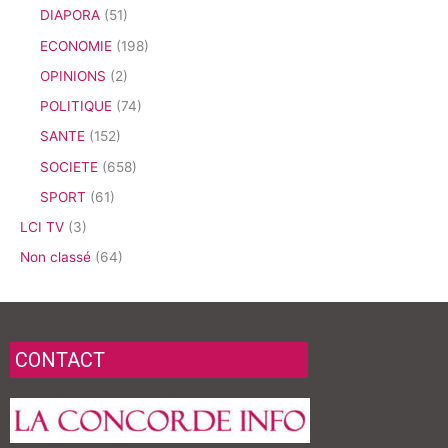
DIAPORA
(51)
ECONOMIE
(198)
OPINIONS
(2)
POLITIQUE
(74)
SANTE
(152)
SOCIETE
(658)
SPORT
(61)
LCI TV
(3)
Non classé
(64)
CONTACT