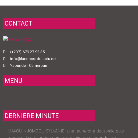
CONTACT
(+237) 679 27 92 35
info@laconcorde-actu.net
Yaoundé - Cameroun
MENU
Menu
DERNIERE MINUTE
MAKOU NJOMBOU SYLVANIE, une recherche doctorale pour
repenser la prévention communautaire du cancer du sein