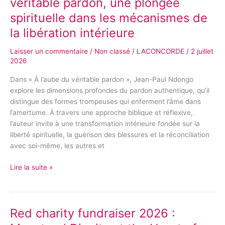
véritable pardon, une plongée
À
spirituelle dans les mécanismes de
l’aube
la libération intérieure
du
véritable
Laisser un commentaire
/
Non classé
/
LACONCORDE
/
2 juillet
pardon,
2026
une
plongée
Dans « À l’aube du véritable pardon », Jean-Paul Ndongo
spirituelle
explore les dimensions profondes du pardon authentique, qu’il
dans
distingue des formes trompeuses qui enferment l’âme dans
les
l’amertume. À travers une approche biblique et réflexive,
mécanismes
l’auteur invite à une transformation intérieure fondée sur la
de
liberté spirituelle, la guérison des blessures et la réconciliation
la
avec soi-même, les autres et
libération
intérieure
Lire la suite »
Red charity fundraiser 2026 :
Red
charity