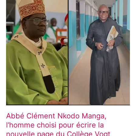
Manga,
l’homme
choisi
pour
écrire
la
nouvelle
page
du
Collège
Vogt
Abbé Clément Nkodo Manga,
l’homme choisi pour écrire la
nouvelle page du Collège Vogt