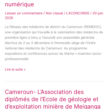
Les
numérique
enjeux
Laisser un commentaire
/
Non classé
/
LACONCORDE
/
30 juin
de
2026
la
profession
Le Réseau des médecins de district du Cameroun (REMEDIC),
a
une organisation qui travaille à la valorisation des médecins de
l’ère
première ligne a tenu a Yaoundé son assemblée générale
de
élective du 2 au 3 décembre à l’immeuble siège de l’Ordre
la
national des médecins du Cameroun. Au programme
décentralisation
expositions et conférences autour du thème « insertion socio-
et
professionnelle
du
numérique
Lire la suite »
Cameroun- L’Association des
Cameroun-
L’Association
diplômés de l’Ecole de géologie et
des
d’exploitation minière de Meiganga
diplômés