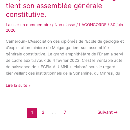
de
tient son assemblée générale
l’Ecole
constitutive.
de
géologie
Laisser un commentaire
/
Non classé
/
LACONCORDE
/
30 juin
et
2026
d’exploitation
Cameroun- L’Association des diplômés de l’Ecole de géologie et
minière
d’exploitation minière de Meiganga tient son assemblée
de
générale constitutive. Le grand amphithéâtre de l’Enam a servi
Meiganga
de cadre aux travaux du 4 février 2023. C’est le véritable acte
tient
de naissance de « EGEM ALUMNI », élaboré sous le regard
son
bienveillant des institutionnels de la Sonamine, du Minresi, du
assemblée
générale
Lire la suite »
constitutive.
1
2
…
7
Suivant
→