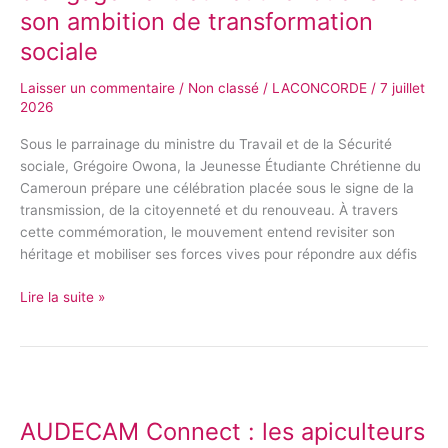
72
son ambition de transformation
ans
sociale
d’engagement
et
Laisser un commentaire
/
Non classé
/
LACONCORDE
/
7 juillet
veut
2026
renouer
avec
Sous le parrainage du ministre du Travail et de la Sécurité
son
sociale, Grégoire Owona, la Jeunesse Étudiante Chrétienne du
ambition
Cameroun prépare une célébration placée sous le signe de la
de
transmission, de la citoyenneté et du renouveau. À travers
transformation
cette commémoration, le mouvement entend revisiter son
sociale
héritage et mobiliser ses forces vives pour répondre aux défis
Lire la suite »
AUDECAM
Connect
AUDECAM Connect : les apiculteurs
: