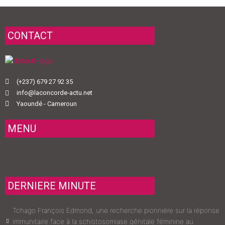
CONTACT
(+237) 679 27 92 35
info@laconcorde-actu.net
Yaoundé - Cameroun
MENU
Menu
DERNIERE MINUTE
Tchago François Edmond, une recherche pionnière sur la réponse
immunitaire face à la schistosomiase génitale féminine au