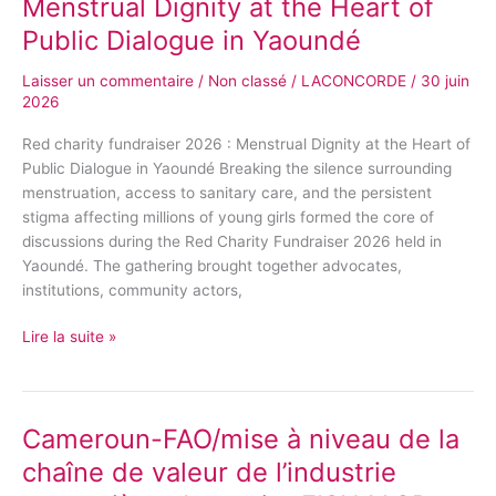
Menstrual Dignity at the Heart of
fundraiser
Public Dialogue in Yaoundé
2026
:
Laisser un commentaire
/
Non classé
/
LACONCORDE
/
30 juin
Menstrual
2026
Dignity
at
Red charity fundraiser 2026 : Menstrual Dignity at the Heart of
the
Public Dialogue in Yaoundé Breaking the silence surrounding
Heart
menstruation, access to sanitary care, and the persistent
of
stigma affecting millions of young girls formed the core of
Public
discussions during the Red Charity Fundraiser 2026 held in
Dialogue
Yaoundé. The gathering brought together advocates,
in
institutions, community actors,
Yaoundé
Lire la suite »
Cameroun-FAO/mise à niveau de la
Cameroun-
FAO/mise
chaîne de valeur de l’industrie
à