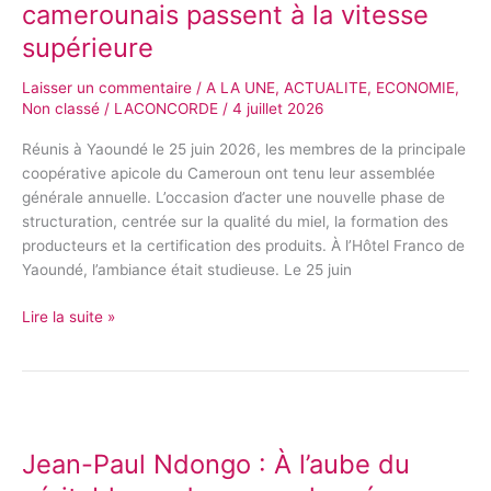
les
camerounais passent à la vitesse
apiculteurs
supérieure
camerounais
passent
Laisser un commentaire
/
A LA UNE
,
ACTUALITE
,
ECONOMIE
,
à
Non classé
/
LACONCORDE
/
4 juillet 2026
la
vitesse
Réunis à Yaoundé le 25 juin 2026, les membres de la principale
supérieure
coopérative apicole du Cameroun ont tenu leur assemblée
générale annuelle. L’occasion d’acter une nouvelle phase de
structuration, centrée sur la qualité du miel, la formation des
producteurs et la certification des produits. À l’Hôtel Franco de
Yaoundé, l’ambiance était studieuse. Le 25 juin
Lire la suite »
Jean-
Paul
Jean-Paul Ndongo : À l’aube du
Ndongo
: