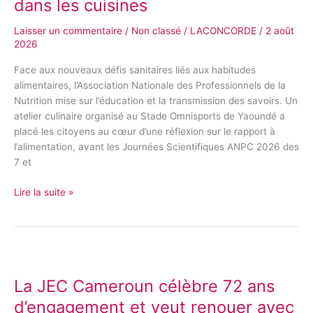
dans les cuisines
la
révolution
Laisser un commentaire
/
Non classé
/
LACONCORDE
/
2 août
alimentaire
2026
commence
dans
Face aux nouveaux défis sanitaires liés aux habitudes
les
alimentaires, l’Association Nationale des Professionnels de la
cuisines
Nutrition mise sur l’éducation et la transmission des savoirs. Un
atelier culinaire organisé au Stade Omnisports de Yaoundé a
placé les citoyens au cœur d’une réflexion sur le rapport à
l’alimentation, avant les Journées Scientifiques ANPC 2026 des
7 et
Lire la suite »
La
JEC
La JEC Cameroun célèbre 72 ans
Cameroun
célèbre
d’engagement et veut renouer avec