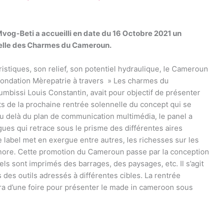
vog-Beti a accueilli en date du 16 Octobre 2021 un
nnelle des Charmes du Cameroun.
ristiques, son relief, son potentiel hydraulique, le Cameroun
la fondation Mèrepatrie à travers » Les charmes du
bissi Louis Constantin, avait pour objectif de présenter
s de la prochaine rentrée solennelle du concept qui se
u delà du plan de communication multimédia, le panel a
ues qui retrace sous le prisme des différentes aires
 Le label met en exergue entre autres, les richesses sur les
n’ignore. Cette promotion du Cameroun passe par la conception
uels sont imprimés des barrages, des paysages, etc. Il s’agit
des outils adressés à différentes cibles. La rentrée
 d’une foire pour présenter le made in cameroon sous