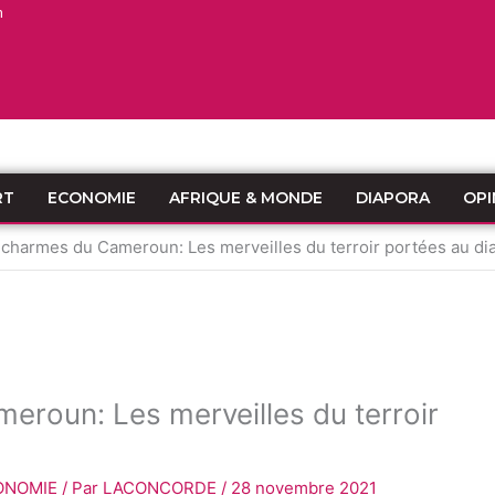
n
RT
ECONOMIE
AFRIQUE & MONDE
DIAPORA
OPI
charmes du Cameroun: Les merveilles du terroir portées au d
roun: Les merveilles du terroir
ONOMIE
/ Par
LACONCORDE
/
28 novembre 2021