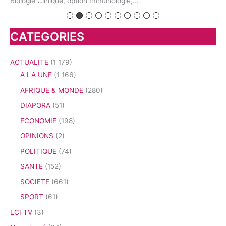
Biologie Clinique, option Immunologie,...
pré
CATEGORIES
ACTUALITE
(1 179)
A LA UNE
(1 166)
AFRIQUE & MONDE
(280)
DIAPORA
(51)
ECONOMIE
(198)
OPINIONS
(2)
POLITIQUE
(74)
SANTE
(152)
SOCIETE
(661)
SPORT
(61)
LCI TV
(3)