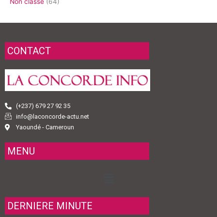
Non classé
(64)
CONTACT
(+237) 679 27 92 35
info@laconcorde-actu.net
Yaoundé - Cameroun
MENU
Menu
DERNIERE MINUTE