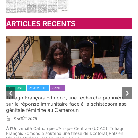
ARTICLES RECENTS
A LA UNE
ACTUALITE
SANTE
A 
ur
Tchago François Edmond, une recherche pionnière
MA
s
sur la réponse immunitaire face à la schistosomiase
do
génitale féminine au Cameroun
co
8 AOÛT 2026
À l’Université Catholique d’Afrique Centrale (UCAC), Tchago
À t
François Edmond a soutenu une thèse de Doctorat/PhD en
d’é