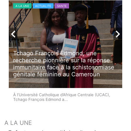
A LA UNE
ACTUALITE
SANTE
Tchago François Edmond, une
recherche pionnière sur la réponse
immunitaire face à la schistosomiase
génitale féminine au Cameroun
À l’Université Catholique d’Afrique Centrale (UCAC),
Tchago François Edmond a...
A LA UNE