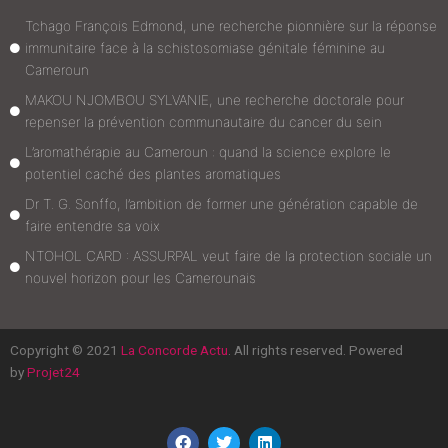
Tchago François Edmond, une recherche pionnière sur la réponse
immunitaire face à la schistosomiase génitale féminine au
Cameroun
MAKOU NJOMBOU SYLVANIE, une recherche doctorale pour
repenser la prévention communautaire du cancer du sein
L’aromathérapie au Cameroun : quand la science explore le
potentiel caché des plantes aromatiques
Dr T. G. Sonffo, l’ambition de former une génération capable de
faire entendre sa voix
NTOHOL CARD : ASSURPAL veut faire de la protection sociale un
nouvel horizon pour les Camerounais
Copyright © 2021
La Concorde Actu
. All rights reserved. Powered
by
Projet24
F
T
L