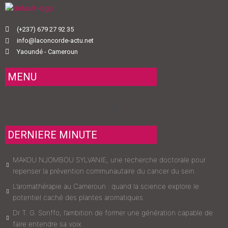
(+237) 679 27 92 35
info@laconcorde-actu.net
Yaoundé - Cameroun
MENU
Menu
DERNIERE MINUTE
MAKOU NJOMBOU SYLVANIE, une recherche doctorale pour
repenser la prévention communautaire du cancer du sein
L’aromathérapie au Cameroun : quand la science explore le
potentiel caché des plantes aromatiques
Dr T. G. Sonffo, l’ambition de former une génération capable de
faire entendre sa voix