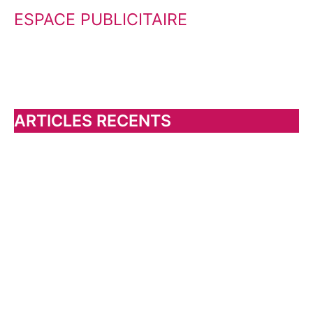
ESPACE PUBLICITAIRE
c
h
e
r
c
h
ARTICLES RECENTS
e
r
: