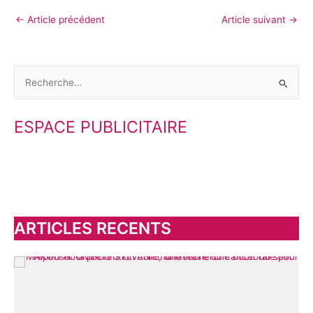
←
Article précédent
Article suivant
→
R
e
ESPACE PUBLICITAIRE
c
h
e
r
c
h
ARTICLES RECENTS
e
r
: