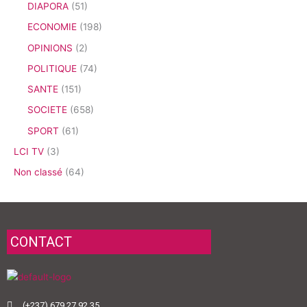
DIAPORA
(51)
ECONOMIE
(198)
OPINIONS
(2)
POLITIQUE
(74)
SANTE
(151)
SOCIETE
(658)
SPORT
(61)
LCI TV
(3)
Non classé
(64)
CONTACT
(+237) 679 27 92 35