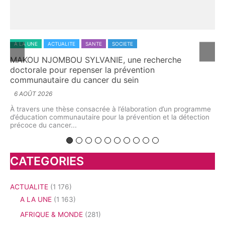
 LA UNE
ACTUALITE
SANTE
SOCIETE
A LA UNE
KOU NJOMBOU SYLVANIE, une recherche
L’aroma
ctorale pour repenser la prévention
explore
mmunautaire du cancer du sein
5 AOÛT 
 AOÛT 2026
À l’Unive
interrogé
travers une thèse consacrée à l’élaboration d’un programme
biologie 
éducation communautaire pour la prévention et la détection
écoce du cancer...
CATEGORIES
ACTUALITE
(1 176)
A LA UNE
(1 163)
AFRIQUE & MONDE
(281)