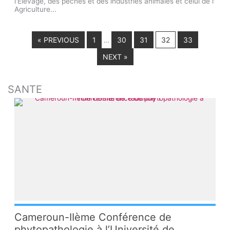
l'Elevage, des pêches et des industries animales et celui de l'
Agriculture...
« PREVIOUS
1
30
31
32
33
…
NEXT »
SANTE
Cameroun-IIème Conférence de
phytopathologie à l’Université de