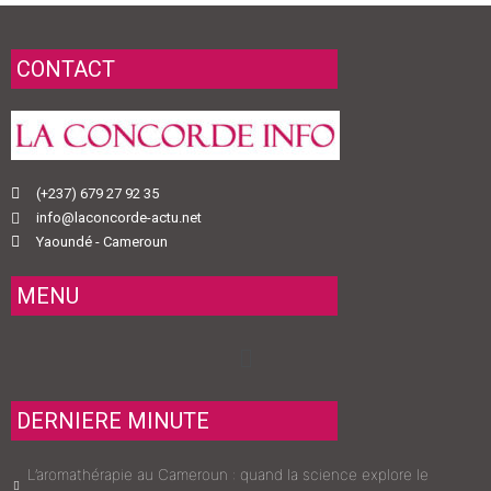
CONTACT
(+237) 679 27 92 35
info@laconcorde-actu.net
Yaoundé - Cameroun
MENU
Menu
DERNIERE MINUTE
L’aromathérapie au Cameroun : quand la science explore le