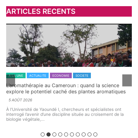
h
ARTICLES RECENTS
e
r
:
A LA UNE
ACTUALITE
ECONOMIE
SOCIETE
A 
L’aromathérapie au Cameroun : quand la science
Dr
explore le potentiel caché des plantes aromatiques
ca
5 AOÛT 2026
5 
À l’Université de Yaoundé I, chercheurs et spécialistes ont
À t
interrogé l’avenir d’une discipline située au croisement de la
dém
me
biologie végétale,...
pre
on