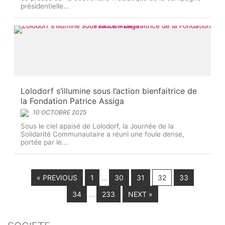
présidentielle...
Lolodorf s’illumine sous l’action bienfaitrice de
la Fondation Patrice Assiga
10 OCTOBRE 2025
Sous le ciel apaisé de Lolodorf, la Journée de la
Solidarité Communautaire a réuni une foule dense,
portée par le...
« PREVIOUS
1
30
31
32
33
…
34
233
NEXT »
…