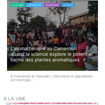
A LA UNE
ACTUALITE
ECONOMIE
SOCIETE
L’aromathérapie au Cameroun :
quand la science explore le potentiel
caché des plantes aromatiques
À l’Université de Yaoundé I, chercheurs et spécialistes
ont interrogé...
A LA UNE