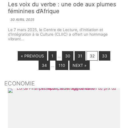
Les voix du verbe : une ode aux plumes
féminines d’Afrique
30 AVRIL 2025
Le 7 mars 2025, le Centre de Lecture, d’Initiation et
d’Intégration à la Culture (CLIIC) a offert un hommage
vibrant...
« PREVIOUS
1
30
31
32
33
…
34
110
NEXT »
…
ECONOMIE