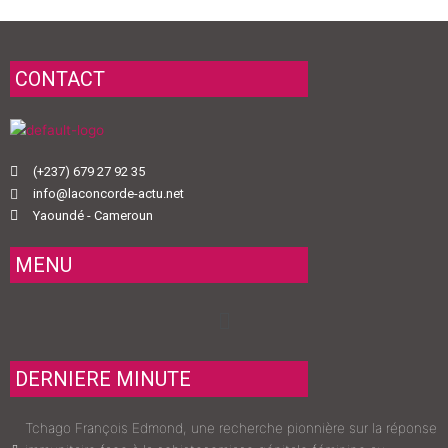
CONTACT
(+237) 679 27 92 35
info@laconcorde-actu.net
Yaoundé - Cameroun
MENU
Menu
DERNIERE MINUTE
Tchago François Edmond, une recherche pionnière sur la réponse