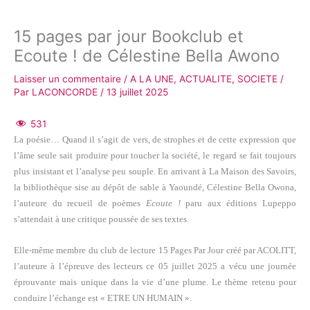
15 pages par jour Bookclub et
Ecoute ! de Célestine Bella Awono
Laisser un commentaire
/
A LA UNE
,
ACTUALITE
,
SOCIETE
/
Par
LACONCORDE
/
13 juillet 2025
531
La poésie… Quand il s’agit de vers, de strophes et de cette expression que
l’âme seule sait produire pour toucher la société, le regard se fait toujours
plus insistant et l’analyse peu souple. En arrivant à La Maison des Savoirs,
la bibliothèque sise au dépôt de sable à Yaoundé, Célestine Bella Owona,
l’auteure du recueil de poèmes
Ecoute !
paru aux éditions Lupeppo
s’attendait à une critique poussée de ses textes.
Elle-même membre du club de lecture 15 Pages Par Jour créé par ACOLITT,
l’auteure à l’épreuve des lecteurs ce 05 juillet 2025 a vécu une journée
éprouvante mais unique dans la vie d’une plume. Le thème retenu pour
conduire l’échange est « ETRE UN HUMAIN ».