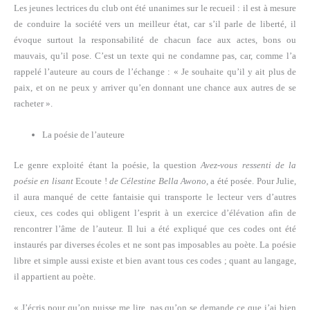
Les jeunes lectrices du club ont été unanimes sur le recueil : il est à mesure
de conduire la société vers un meilleur état, car s’il parle de liberté, il
évoque surtout la responsabilité de chacun face aux actes, bons ou
mauvais, qu’il pose. C’est un texte qui ne condamne pas, car, comme l’a
rappelé l’auteure au cours de l’échange : « Je souhaite qu’il y ait plus de
paix, et on ne peux y arriver qu’en donnant une chance aux autres de se
racheter ».
La poésie de l’auteure
Le genre exploité étant la poésie, la question
Avez-vous ressenti de la
poésie en lisant
Ecoute !
de Célestine Bella Awono
, a été posée. Pour Julie,
il aura manqué de cette fantaisie qui transporte le lecteur vers d’autres
cieux, ces codes qui obligent l’esprit à un exercice d’élévation afin de
rencontrer l’âme de l’auteur. Il lui a été expliqué que ces codes ont été
instaurés par diverses écoles et ne sont pas imposables au poète. La poésie
libre et simple aussi existe et bien avant tous ces codes ; quant au langage,
il appartient au poète.
« J’écris pour qu’on puisse me lire, pas qu’on se demande ce que j’ai bien