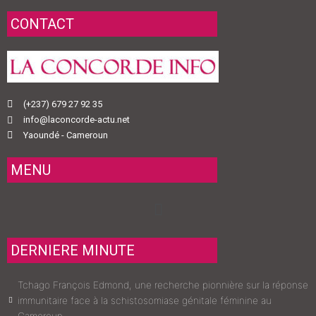
CONTACT
(+237) 679 27 92 35
info@laconcorde-actu.net
Yaoundé - Cameroun
MENU
Menu
DERNIERE MINUTE
Tchago François Edmond, une recherche pionnière sur la réponse
immunitaire face à la schistosomiase génitale féminine au