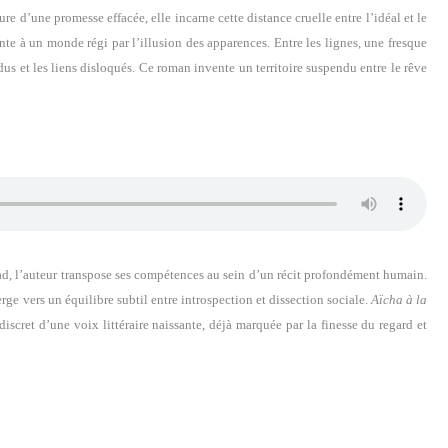
re d’une promesse effacée, elle incarne cette distance cruelle entre l’idéal et le
nte à un monde régi par l’illusion des apparences. Entre les lignes, une fresque
rdus et les liens disloqués. Ce roman invente un territoire suspendu entre le rêve
had, l’auteur transpose ses compétences au sein d’un récit profondément humain.
ge vers un équilibre subtil entre introspection et dissection sociale.
Aïcha à la
iscret d’une voix littéraire naissante, déjà marquée par la finesse du regard et