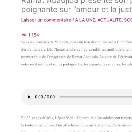
Ramat Abadjida présente son p
poignante sur l’amour et la just
Laisser un commentaire
/
A LA UNE
,
ACTUALITE
,
SO
1 154
Sous les hauteurs de Yaoundé, dans un lieu discret adossé à l’Imprime
des Formateurs. Dès l’heure tendre de l’après-midi, un auditoire attenti
premier fruit de l’imaginaire de Ramat Abadjida. La voix de l’écrivai
entre récit intime et échos partagés. Là, les regards, les sourires, l
En 88 pages déliées, l’épopée suit l’itinéraire d’un adolescent traver
la lente construction d’un attachement nourri d’attentes, d’attentions 