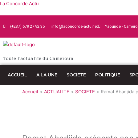
Aller
La Concorde Actu
au
contenu
(+237) 679 27 92 35
info@laconcorde-actu.net
Yaoundé - Camero
Toute l'actualité du Cameroun
ACCUEIL
A LA UNE
SOCIETE
POLITIQUE
SP
Accueil
ACTUALITE
SOCIETE
Ramat Abadjida pr