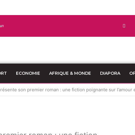
un
ORT
ECONOMIE
AFRIQUE & MONDE
DIAPORA
OP
ésente son premier roman : une fiction poignante sur l’amour et