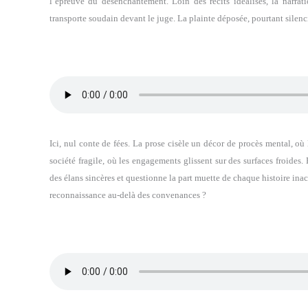
l’épreuve du désenchantement. Loin des récits idéalisés, la narrat
transporte soudain devant le juge. La plainte déposée, pourtant silen
Ici, nul conte de fées. La prose cisèle un décor de procès mental, où 
société fragile, où les engagements glissent sur des surfaces froides. P
des élans sincères et questionne la part muette de chaque histoire inach
reconnaissance au-delà des convenances ?