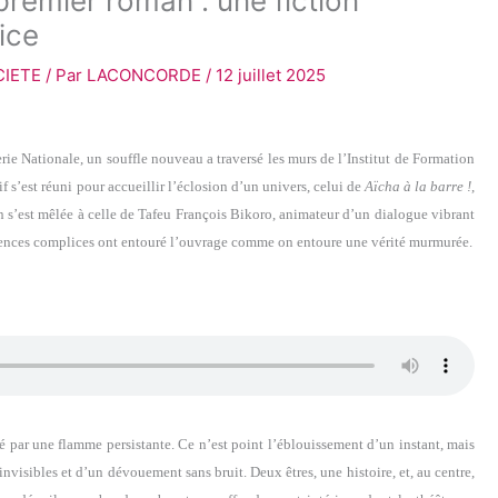
remier roman : une fiction
ice
CIETE
/ Par
LACONCORDE
/
12 juillet 2025
rie Nationale, un souffle nouveau a traversé les murs de l’Institut de Formation
f s’est réuni pour accueillir l’éclosion d’un univers, celui de
Aïcha à la barre !
,
n s’est mêlée à celle de Tafeu François Bikoro, animateur d’un dialogue vibrant
es silences complices ont entouré l’ouvrage comme on entoure une vérité murmurée.
sé par une flamme persistante. Ce n’est point l’éblouissement d’un instant, mais
invisibles et d’un dévouement sans bruit. Deux êtres, une histoire, et, au centre,