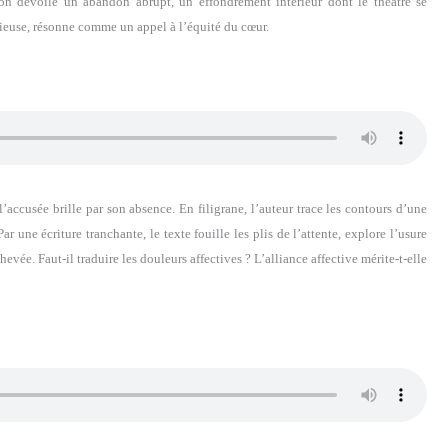
ion dévoile un abandon abrupt, un effondrement intérieur dont le théâtre se
cieuse, résonne comme un appel à l’équité du cœur.
l’accusée brille par son absence. En filigrane, l’auteur trace les contours d’une
ar une écriture tranchante, le texte fouille les plis de l’attente, explore l’usure
evée. Faut-il traduire les douleurs affectives ? L’alliance affective mérite-t-elle