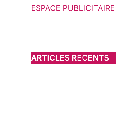
ESPACE PUBLICITAIRE
c
h
e
r
c
h
ARTICLES RECENTS
e
r
: