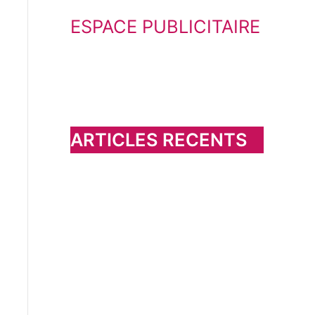
e
ESPACE PUBLICITAIRE
c
h
e
r
c
h
ARTICLES RECENTS
e
r
: