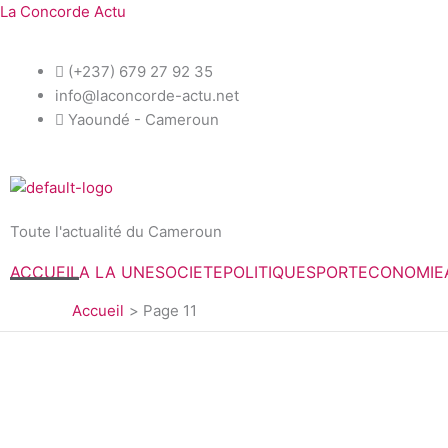
Aller
La Concorde Actu
au
contenu
(+237) 679 27 92 35
info@laconcorde-actu.net
Yaoundé - Cameroun
Toute l'actualité du Cameroun
ACCUEIL
A LA UNE
SOCIETE
POLITIQUE
SPORT
ECONOMIE
Accueil
Page 11