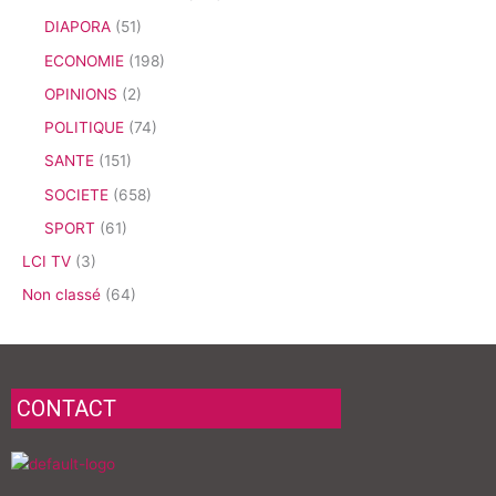
DIAPORA
(51)
ECONOMIE
(198)
OPINIONS
(2)
POLITIQUE
(74)
SANTE
(151)
SOCIETE
(658)
SPORT
(61)
LCI TV
(3)
Non classé
(64)
CONTACT