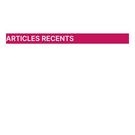
h
e
r
c
h
ARTICLES RECENTS
e
r
: