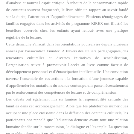
d’analyse et nourrir l’esprit critique. À rebours de la consommation rapide
de contenus souvent fragmentés, le livre offre un rapport au savoir fondé
sur la durée, l’attention et l’approfondissement. Plusieurs témoignages de
familles engagées dans les activités du programme KIREX ont illustré les
bénéfices observés chez les enfants ayant renoué avec une pratique
régulière de la lecture.
Cette démarche s’inscrit dans les orientations poursuivies depuis plusieurs
années par l’association Émudec. À travers des ateliers pédagogiques, des
rencontres culturelles et diverses initiatives de sensibilisation,
l’organisation œuvre à promouvoir l’accès au livre comme facteur de
développement personnel et d’émancipation intellectuelle. Une conviction
traverse l’ensemble de ces actions : la formation d’une jeunesse capable
d’appréhender les mutations du monde contemporain passe nécessairement
par le renforcement des compétences de lecture et de compréhension.
Les débats ont également mis en lumière la responsabilité centrale des
familles dans cet accompagnement. Alors que les plateformes numériques
occupent une place croissante dans la diffusion des contenus culturels, les
participants ont rappelé que l’éducation demeure avant tout une relation
humaine fondée sur la transmission, le dialogue et l’exemple. La question
ne se réduit donc pas à un arbitrage entre papier et écran, mais renvoie plus