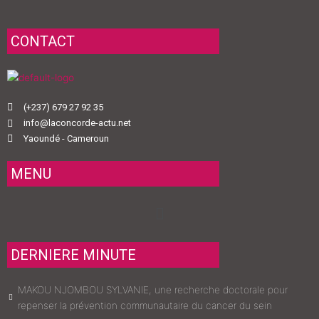
CONTACT
(+237) 679 27 92 35
info@laconcorde-actu.net
Yaoundé - Cameroun
MENU
Menu
DERNIERE MINUTE
MAKOU NJOMBOU SYLVANIE, une recherche doctorale pour
repenser la prévention communautaire du cancer du sein