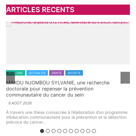
ARTICLES RECENTS
A LA UNE
ACTUALITE
ECONOMIE
SOCIETE
herche
L’aromathérapie au Cameroun : quand la sc
explore le potentiel caché des plantes aro
5 AOÛT 2026
À l’Université de Yaoundé I, chercheurs et spécialis
interrogé l’avenir d’une discipline située au croiseme
on d’un programme
biologie végétale,...
 et la détection