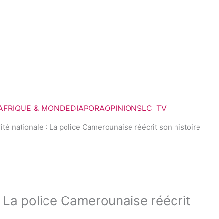
F
T
a
w
c
i
e
t
AFRIQUE & MONDE
DIAPORA
OPINIONS
LCI TV
b
t
é nationale : La police Camerounaise réécrit son histoire
o
e
o
r
k
 La police Camerounaise réécrit