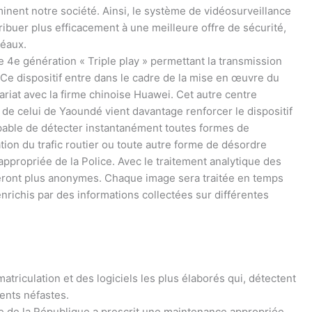
minent notre société. Ainsi, le système de vidéosurveillance
ibuer plus efficacement à une meilleure offre de sécurité,
léaux.
 4e génération « Triple play » permettant la transmission
Ce dispositif entre dans le cadre de la mise en œuvre du
ariat avec la firme chinoise Huawei. Cet autre centre
e celui de Yaoundé vient davantage renforcer le dispositif
pable de détecter instantanément toutes formes de
bation du trafic routier ou toute autre forme de désordre
 appropriée de la Police. Avec le traitement analytique des
e seront plus anonymes. Chaque image sera traitée en temps
nrichis par des informations collectées sur différentes
atriculation et des logiciels les plus élaborés qui, détectent
ents néfastes.
nce de la République a prescrit une maintenance appropriée