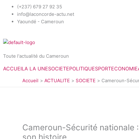
Aller
(+237) 679 27 92 35
au
info@laconcorde-actu.net
contenu
Yaoundé - Cameroun
Toute l'actualité du Cameroun
ACCUEIL
A LA UNE
SOCIETE
POLITIQUE
SPORT
ECONOMIE
Accueil
ACTUALITE
SOCIETE
Cameroun-Sécurit
Cameroun-Sécurité nationale :
son histoire