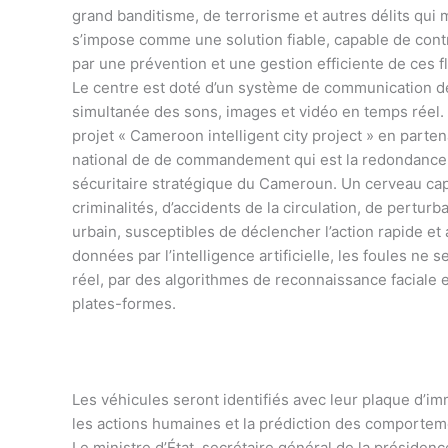
grand banditisme, de terrorisme et autres délits qui 
s’impose comme une solution fiable, capable de contr
par une prévention et une gestion efficiente de ces f
Le centre est doté d’un système de communication de
simultanée des sons, images et vidéo en temps réel. 
projet « Cameroon intelligent city project » en parten
national de de commandement qui est la redondance d
sécuritaire stratégique du Cameroun. Un cerveau ca
criminalités, d’accidents de la circulation, de pertur
urbain, susceptibles de déclencher l’action rapide et
données par l’intelligence artificielle, les foules n
réel, par des algorithmes de reconnaissance faciale e
plates-formes.
Les véhicules seront identifiés avec leur plaque d’imm
les actions humaines et la prédiction des comportem
Le ministre d’État, secrétaire général de la préside