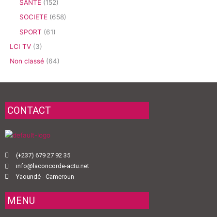
SANTE
(152)
SOCIETE
(658)
SPORT
(61)
LCI TV
(3)
Non classé
(64)
CONTACT
(+237) 679 27 92 35
info@laconcorde-actu.net
Yaoundé - Cameroun
MENU