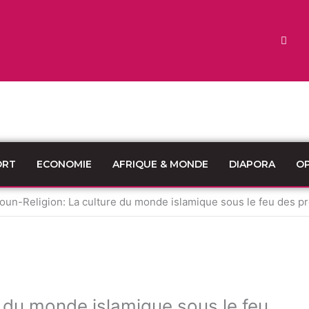
ORT
ECONOMIE
AFRIQUE & MONDE
DIAPORA
OP
un-Religion: La culture du monde islamique sous le feu des pr
 du monde islamique sous le feu