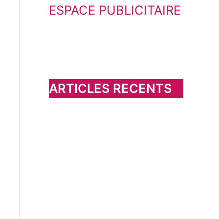
ESPACE PUBLICITAIRE
c
h
e
r
c
h
ARTICLES RECENTS
e
r
: