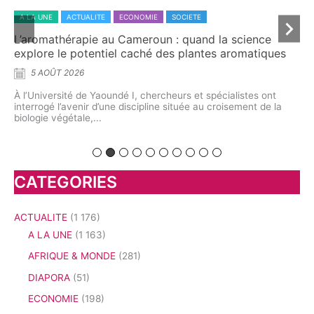
A LA UNE
ACTUALITE
ECONOMIE
SOCIETE
A 
L’aromathérapie au Cameroun : quand la science
Dr
explore le potentiel caché des plantes aromatiques
ca
5 AOÛT 2026
À l’Université de Yaoundé I, chercheurs et spécialistes ont
À t
interrogé l’avenir d’une discipline située au croisement de la
dém
me
biologie végétale,...
pre
on
CATEGORIES
ACTUALITE
(1 176)
A LA UNE
(1 163)
AFRIQUE & MONDE
(281)
DIAPORA
(51)
ECONOMIE
(198)