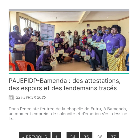
PAJEFIDP-Bamenda : des attestations,
des espoirs et des lendemains tracés
22 FÉVRIER 2025
Dans l’enceinte feutrée de la chapelle de Futru, à Bamenda,
un moment empreint de solennité et d’émotion s’est dessiné
le...
« PREVIOUS
1
34
35
36
37
…