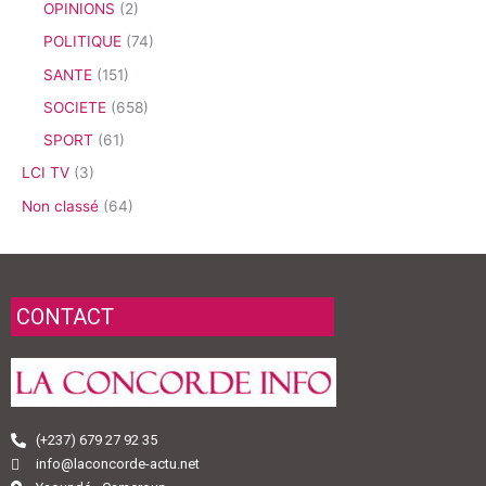
OPINIONS
(2)
POLITIQUE
(74)
SANTE
(151)
SOCIETE
(658)
SPORT
(61)
LCI TV
(3)
Non classé
(64)
CONTACT
(+237) 679 27 92 35
info@laconcorde-actu.net