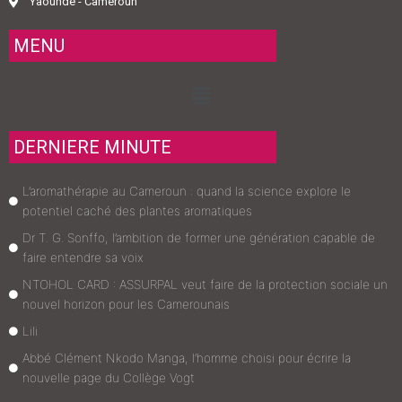
Yaoundé - Cameroun
MENU
Menu
DERNIERE MINUTE
L’aromathérapie au Cameroun : quand la science explore le
potentiel caché des plantes aromatiques
Dr T. G. Sonffo, l’ambition de former une génération capable de
faire entendre sa voix
NTOHOL CARD : ASSURPAL veut faire de la protection sociale un
nouvel horizon pour les Camerounais
Lili
Abbé Clément Nkodo Manga, l’homme choisi pour écrire la
nouvelle page du Collège Vogt