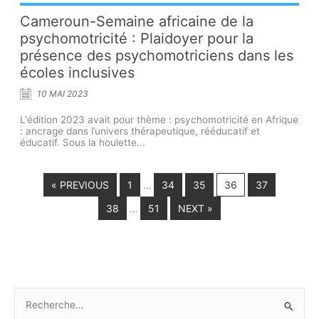
Cameroun-Semaine africaine de la
psychomotricité : Plaidoyer pour la
présence des psychomotriciens dans les
écoles inclusives
10 MAI 2023
L'édition 2023 avait pour thème : psychomotricité en Afrique
: ancrage dans l’univers thérapeutique, rééducatif et
éducatif. Sous la houlette...
« PREVIOUS
1
34
35
36
37
…
38
51
NEXT »
…
R