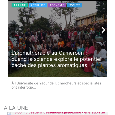
A LA UNE
ACTUALITE
ECONOMIE
SOCIETE
L’aromathérapie au Cameroun :
quand la science explore le potentiel
caché des plantes aromatiques
À l’Université de Yaoundé I, chercheurs et spécialistes
ont interrogé...
A LA UNE