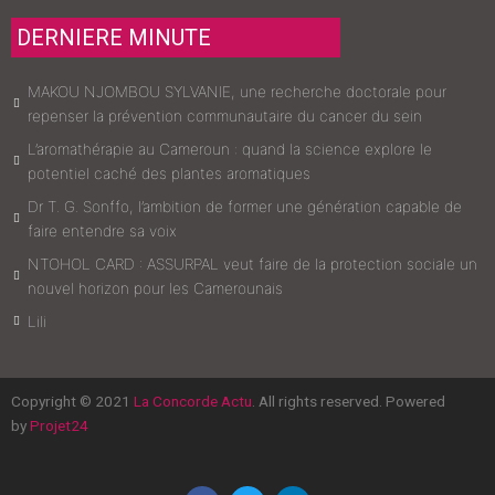
DERNIERE MINUTE
MAKOU NJOMBOU SYLVANIE, une recherche doctorale pour
repenser la prévention communautaire du cancer du sein
L’aromathérapie au Cameroun : quand la science explore le
potentiel caché des plantes aromatiques
Dr T. G. Sonffo, l’ambition de former une génération capable de
faire entendre sa voix
NTOHOL CARD : ASSURPAL veut faire de la protection sociale un
nouvel horizon pour les Camerounais
Lili
Copyright © 2021
La Concorde Actu
. All rights reserved. Powered
by
Projet24
F
T
L