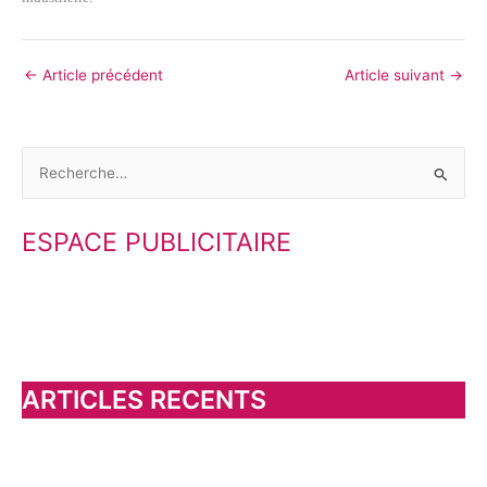
←
Article précédent
Article suivant
→
R
e
ESPACE PUBLICITAIRE
c
h
e
r
c
h
ARTICLES RECENTS
e
r