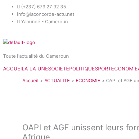
Aller
(+237) 679 27 92 35
au
info@laconcorde-actu.net
contenu
Yaoundé - Cameroun
Toute l'actualité du Cameroun
ACCUEIL
A LA UNE
SOCIETE
POLITIQUE
SPORT
ECONOMIE
Accueil
ACTUALITE
ECONOMIE
OAPI et AGF uni
OAPI et AGF unissent leurs forc
Afrique