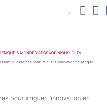
F
T
a
w
c
i
e
t
AFRIQUE & MONDE
DIAPORA
OPINIONS
LCI TV
b
t
ssent leurs forces pour irriguer l’innovation en Afrique
o
e
o
r
k
es pour irriguer l’innovation en