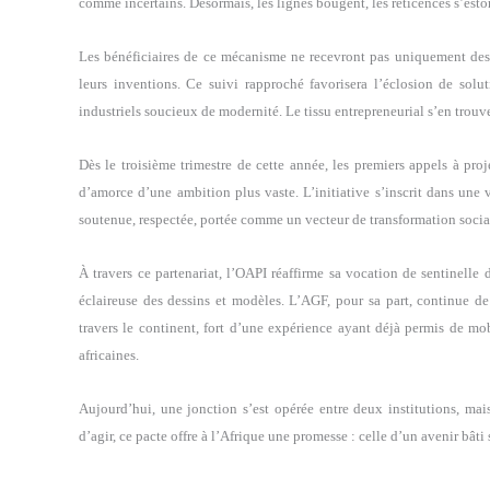
comme incertains. Désormais, les lignes bougent, les réticences s’esto
Les bénéficiaires de ce mécanisme ne recevront pas uniquement des r
leurs inventions. Ce suivi rapproché favorisera l’éclosion de solu
industriels soucieux de modernité. Le tissu entrepreneurial s’en trouv
Dès le troisième trimestre de cette année, les premiers appels à pro
d’amorce d’une ambition plus vaste. L’initiative s’inscrit dans une v
soutenue, respectée, portée comme un vecteur de transformation soci
À travers ce partenariat, l’OAPI réaffirme sa vocation de sentinelle 
éclaireuse des dessins et modèles. L’AGF, pour sa part, continue d
travers le continent, fort d’une expérience ayant déjà permis de mob
africaines.
Aujourd’hui, une jonction s’est opérée entre deux institutions, mai
d’agir, ce pacte offre à l’Afrique une promesse : celle d’un avenir bâti 