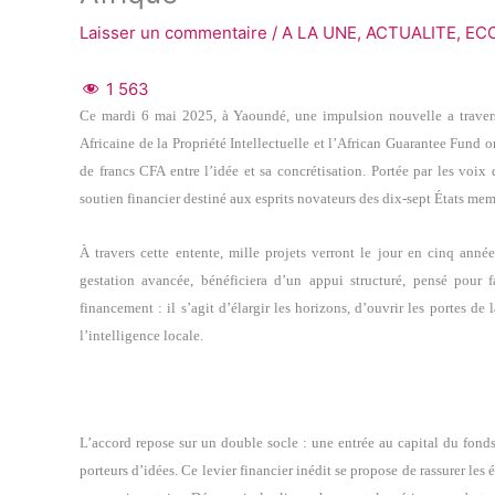
Laisser un commentaire
/
A LA UNE
,
ACTUALITE
,
EC
1 563
Ce mardi 6 mai 2025, à Yaoundé, une impulsion nouvelle a travers
Africaine de la Propriété Intellectuelle et l’African Guarantee Fund 
de francs CFA entre l’idée et sa concrétisation. Portée par les vo
soutien financier destiné aux esprits novateurs des dix-sept États mem
À travers cette entente, mille projets verront le jour en cinq ann
gestation avancée, bénéficiera d’un appui structuré, pensé pour f
financement : il s’agit d’élargir les horizons, d’ouvrir les portes d
l’intelligence locale.
L’accord repose sur un double socle : une entrée au capital du fonds
porteurs d’idées. Ce levier financier inédit se propose de rassurer les