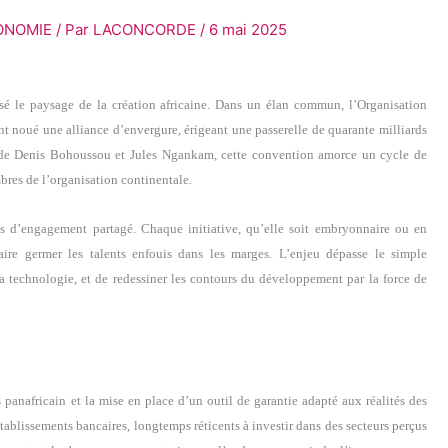
ONOMIE
/ Par
LACONCORDE
/
6 mai 2025
é le paysage de la création africaine. Dans un élan commun, l’Organisation
ont noué une alliance d’envergure, érigeant une passerelle de quarante milliards
ix de Denis Bohoussou et Jules Ngankam, cette convention amorce un cycle de
bres de l’organisation continentale.
ées d’engagement partagé. Chaque initiative, qu’elle soit embryonnaire ou en
aire germer les talents enfouis dans les marges. L’enjeu dépasse le simple
e la technologie, et de redessiner les contours du développement par la force de
 panafricain et la mise en place d’un outil de garantie adapté aux réalités des
 établissements bancaires, longtemps réticents à investir dans des secteurs perçus