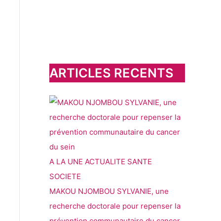
h
e
r
c
h
ARTICLES RECENTS
e
r
:
A LA UNE
ACTUALITE
SANTE
SOCIETE
MAKOU NJOMBOU SYLVANIE, une
recherche doctorale pour repenser la
prévention communautaire du cancer