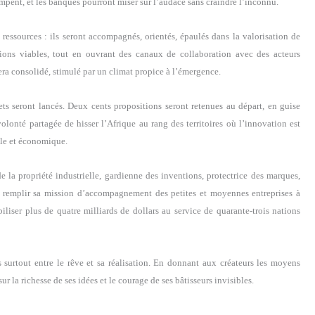
mpent, et les banques pourront miser sur l’audace sans craindre l’inconnu.
essources : ils seront accompagnés, orientés, épaulés dans la valorisation de
tions viables, tout en ouvrant des canaux de collaboration avec des acteurs
era consolidé, stimulé par un climat propice à l’émergence.
jets seront lancés. Deux cents propositions seront retenues au départ, en guise
olonté partagée de hisser l’Afrique au rang des territoires où l’innovation est
ale et économique.
de la propriété industrielle, gardienne des inventions, protectrice des marques,
e remplir sa mission d’accompagnement des petites et moyennes entreprises à
iliser plus de quatre milliards de dollars au service de quarante-trois nations
s surtout entre le rêve et sa réalisation. En donnant aux créateurs les moyens
sur la richesse de ses idées et le courage de ses bâtisseurs invisibles.