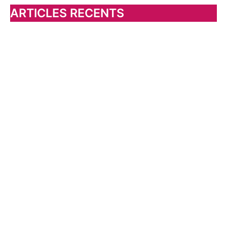
h
ARTICLES RECENTS
e
r
: