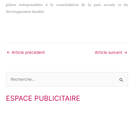
piliers indispensables à la consolidation de la paix sociale et du
développement durable.
←
Article précédent
Article suivant
→
R
e
ESPACE PUBLICITAIRE
c
h
e
r
c