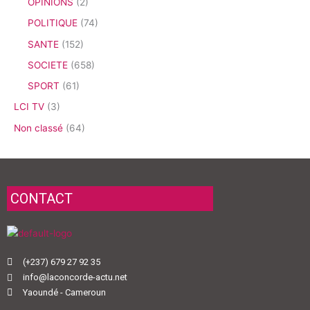
OPINIONS
(2)
POLITIQUE
(74)
SANTE
(152)
SOCIETE
(658)
SPORT
(61)
LCI TV
(3)
Non classé
(64)
CONTACT
(+237) 679 27 92 35
info@laconcorde-actu.net
Yaoundé - Cameroun