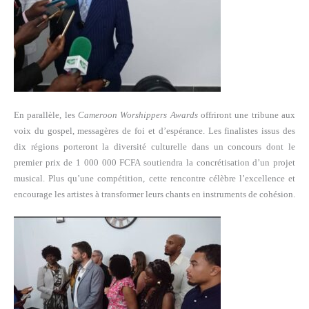
En parallèle, les
Cameroon Worshippers Awards
offriront une tribune aux
voix du gospel, messagères de foi et d’espérance. Les finalistes issus des
dix régions porteront la diversité culturelle dans un concours dont le
premier prix de 1 000 000 FCFA soutiendra la concrétisation d’un projet
musical. Plus qu’une compétition, cette rencontre célèbre l’excellence et
encourage les artistes à transformer leurs chants en instruments de cohésion.