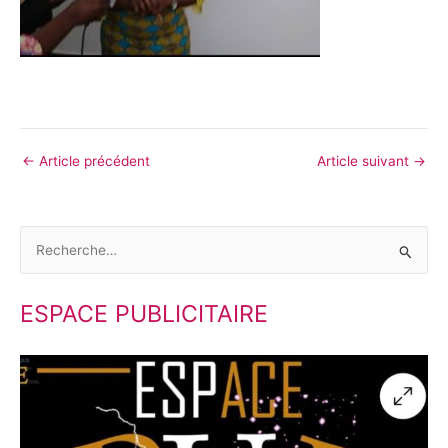
←
Article précédent
Article suivant
→
R
e
ESPACE PUBLICITAIRE
c
h
e
r
c
h