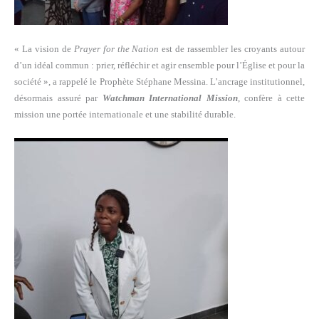
« La vision de
Prayer for the Nation
est de rassembler les croyants autour
d’un idéal commun : prier, réfléchir et agir ensemble pour l’Église et pour la
société », a rappelé le Prophète Stéphane Messina. L’ancrage institutionnel,
désormais assuré par
Watchman International Mission
, confère à cette
mission une portée internationale et une stabilité durable.