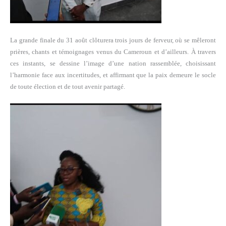
La grande finale du 31 août clôturera trois jours de ferveur, où se mêleront
prières, chants et témoignages venus du Cameroun et d’ailleurs. À travers
ces instants, se dessine l’image d’une nation rassemblée, choisissant
l’harmonie face aux incertitudes, et affirmant que la paix demeure le socle
de toute élection et de tout avenir partagé.