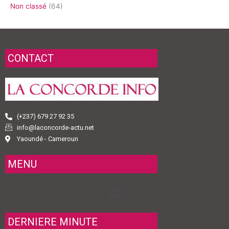
Non classé
(64)
CONTACT
(+237) 679 27 92 35
info@laconcorde-actu.net
Yaoundé - Cameroun
MENU
Menu
DERNIERE MINUTE