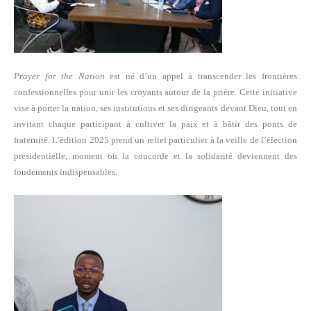
Prayer for the Nation
est né d’un appel à transcender les frontières
confessionnelles pour unir les croyants autour de la prière. Cette initiative
vise à porter la nation, ses institutions et ses dirigeants devant Dieu, tout en
invitant chaque participant à cultiver la paix et à bâtir des ponts de
fraternité. L’édition 2025 prend un relief particulier à la veille de l’élection
présidentielle, moment où la concorde et la solidarité deviennent des
fondements indispensables.