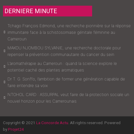
DERNIERE MINUTE
Tchago François Edmond, une recherche pionnière sur la réponse
immunitaire face à la schistosomiase génitale féminine au
Cameroun
MAKOU NJOMBOU SYLVANIE, une recherche doctorale pour
repenser la prévention communautaire du cancer du sein
L’aromathérapie au Cameroun : quand la science explore le
potentiel caché des plantes aromatiques
Dr T. G. Sonffo, l’ambition de former une génération capable de
faire entendre sa voix
NTOHOL CARD : ASSURPAL veut faire de la protection sociale un
nouvel horizon pour les Camerounais
Copyright © 2021
La Concorde Actu
. All rights reserved. Powered
by
Projet24