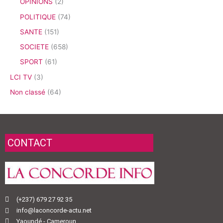
OPINIONS
(2)
POLITIQUE
(74)
SANTE
(151)
SOCIETE
(658)
SPORT
(61)
LCI TV
(3)
Non classé
(64)
CONTACT
(+237) 679 27 92 35
info@laconcorde-actu.net
Yaoundé - Cameroun