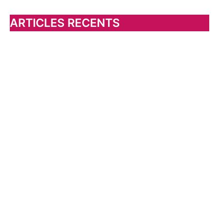
c
h
ARTICLES RECENTS
e
r
: