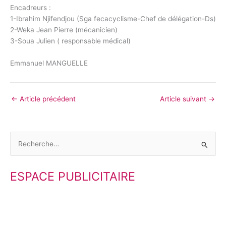
Encadreurs :
1-Ibrahim Njifendjou (Sga fecacyclisme-Chef de délégation-Ds)
2-Weka Jean Pierre (mécanicien)
3-Soua Julien ( responsable médical)
Emmanuel MANGUELLE
←
Article précédent
Article suivant
→
R
e
ESPACE PUBLICITAIRE
c
h
e
r