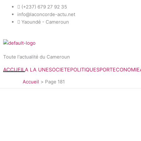
Aller
(+237) 679 27 92 35
au
info@laconcorde-actu.net
contenu
Yaoundé - Cameroun
Toute l'actualité du Cameroun
ACCUEIL
A LA UNE
SOCIETE
POLITIQUE
SPORT
ECONOMIE
Accueil
Page 181