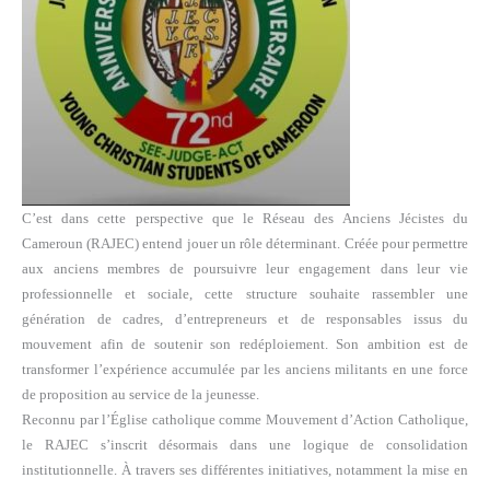
C’est dans cette perspective que le Réseau des Anciens Jécistes du
Cameroun (RAJEC) entend jouer un rôle déterminant. Créée pour permettre
aux anciens membres de poursuivre leur engagement dans leur vie
professionnelle et sociale, cette structure souhaite rassembler une
génération de cadres, d’entrepreneurs et de responsables issus du
mouvement afin de soutenir son redéploiement. Son ambition est de
transformer l’expérience accumulée par les anciens militants en une force
de proposition au service de la jeunesse.
Reconnu par l’Église catholique comme Mouvement d’Action Catholique,
le RAJEC s’inscrit désormais dans une logique de consolidation
institutionnelle. À travers ses différentes initiatives, notamment la mise en