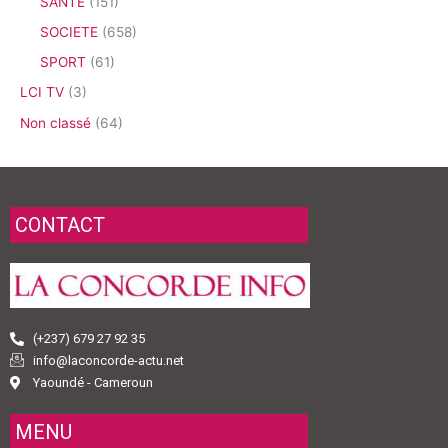
SANTE
(151)
SOCIETE
(658)
SPORT
(61)
LCI TV
(3)
Non classé
(64)
CONTACT
(+237) 679 27 92 35
info@laconcorde-actu.net
Yaoundé - Cameroun
MENU