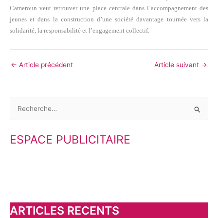
Cameroun veut retrouver une place centrale dans l’accompagnement des
jeunes et dans la construction d’une société davantage tournée vers la
solidarité, la responsabilité et l’engagement collectif.
←
Article précédent
Article suivant
→
R
e
ESPACE PUBLICITAIRE
c
h
e
r
c
h
ARTICLES RECENTS
e