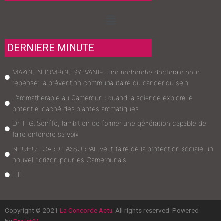
Menu
DERNIERE MINUTE
MAKOU NJOMBOU SYLVANIE, une recherche doctorale pour
repenser la prévention communautaire du cancer du sein
L’aromathérapie au Cameroun : quand la science explore le
potentiel caché des plantes aromatiques
Dr T. G. Sonffo, l’ambition de former une génération capable de
faire entendre sa voix
NTOHOL CARD : ASSURPAL veut faire de la protection sociale un
nouvel horizon pour les Camerounais
Lili
Copyright © 2021
La Concorde Actu
. All rights reserved. Powered