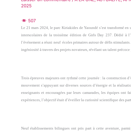
2025
507
Le 21 mars 2024, le parc Kiriakides de Yaoundé s’est transformé en un
interscolaires de la troisième édition de Girls Day 237. Dédié à l
l’événement a réuni neuf écoles primaires autour de défis stimulants
ingéniosité à travers des projets novateurs, révélant un talent précoce
Trois épreuves majeures ont rythmé cette journée : la construction d’
mouvement s’appuyant sur diverses sources d’énergie et la réalisation
enseignants et encouragées par leurs camarades, les équipes ont fa
expériences, l’objectif était d’éveiller la curiosité scientifique des p
Neuf établissements bilingues ont pris part à cette aventure, parm