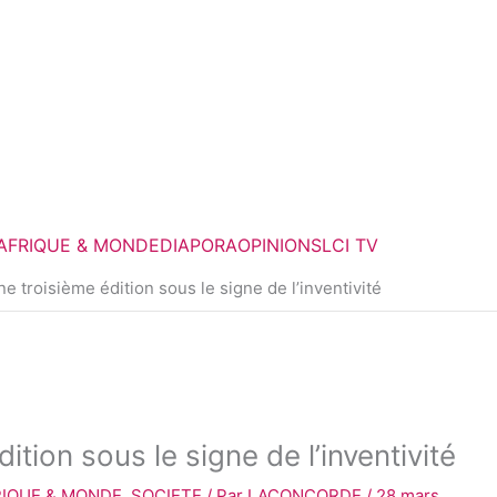
F
T
a
w
c
i
e
t
AFRIQUE & MONDE
DIAPORA
OPINIONS
LCI TV
b
t
ne troisième édition sous le signe de l’inventivité
o
e
o
r
k
ition sous le signe de l’inventivité
RIQUE & MONDE
,
SOCIETE
/ Par
LACONCORDE
/
28 mars