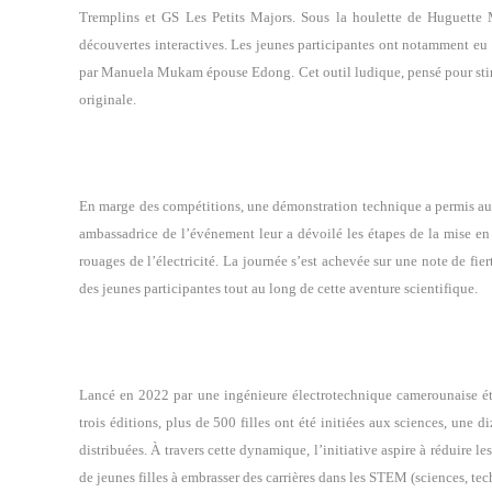
Tremplins et GS Les Petits Majors. Sous la houlette de Huguette 
découvertes interactives. Les jeunes participantes ont notamment e
par Manuela Mukam épouse Edong. Cet outil ludique, pensé pour stimu
originale.
En marge des compétitions, une démonstration technique a permis aux
ambassadrice de l’événement leur a dévoilé les étapes de la mise en
rouages de l’électricité. La journée s’est achevée sur une note de fie
des jeunes participantes tout au long de cette aventure scientifique.
Lancé en 2022 par une ingénieure électrotechnique camerounaise ét
trois éditions, plus de 500 filles ont été initiées aux sciences, une d
distribuées. À travers cette dynamique, l’initiative aspire à réduire l
de jeunes filles à embrasser des carrières dans les STEM (sciences, te