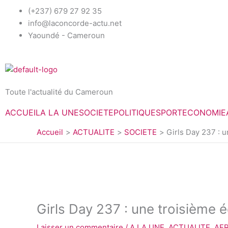
Aller
(+237) 679 27 92 35
au
info@laconcorde-actu.net
contenu
Yaoundé - Cameroun
Toute l'actualité du Cameroun
ACCUEIL
A LA UNE
SOCIETE
POLITIQUE
SPORT
ECONOMIE
Accueil
ACTUALITE
SOCIETE
Girls Day 237 : u
Girls Day 237 : une troisième éd
Laisser un commentaire
/
A LA UNE
,
ACTUALITE
,
AF