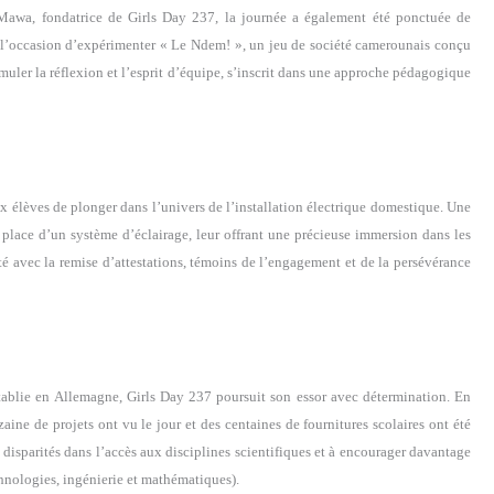
Mawa, fondatrice de Girls Day 237, la journée a également été ponctuée de
u l’occasion d’expérimenter « Le Ndem! », un jeu de société camerounais conçu
ler la réflexion et l’esprit d’équipe, s’inscrit dans une approche pédagogique
 élèves de plonger dans l’univers de l’installation électrique domestique. Une
 place d’un système d’éclairage, leur offrant une précieuse immersion dans les
rté avec la remise d’attestations, témoins de l’engagement et de la persévérance
ablie en Allemagne, Girls Day 237 poursuit son essor avec détermination. En
izaine de projets ont vu le jour et des centaines de fournitures scolaires ont été
es disparités dans l’accès aux disciplines scientifiques et à encourager davantage
chnologies, ingénierie et mathématiques).