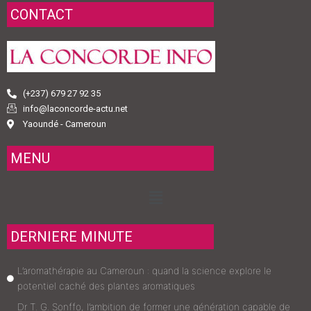
CONTACT
(+237) 679 27 92 35
info@laconcorde-actu.net
Yaoundé - Cameroun
MENU
Menu
DERNIERE MINUTE
L’aromathérapie au Cameroun : quand la science explore le
potentiel caché des plantes aromatiques
Dr T. G. Sonffo, l’ambition de former une génération capable de