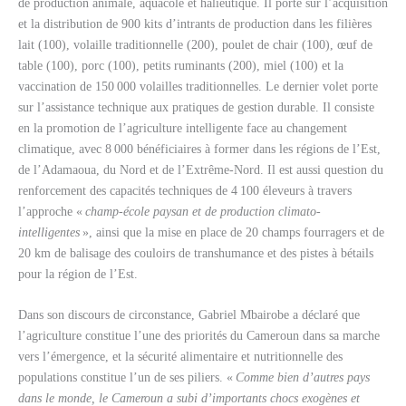
de production animale, aquacole et halieutique. Il porte sur l’acquisition
et la distribution de 900 kits d’intrants de production dans les filières
lait (100), volaille traditionnelle (200), poulet de chair (100), œuf de
table (100), porc (100), petits ruminants (200), miel (100) et la
vaccination de 150 000 volailles traditionnelles. Le dernier volet porte
sur l’assistance technique aux pratiques de gestion durable. Il consiste
en la promotion de l’agriculture intelligente face au changement
climatique, avec 8 000 bénéficiaires à former dans les régions de l’Est,
de l’Adamaoua, du Nord et de l’Extrême-Nord. Il est aussi question du
renforcement des capacités techniques de 4 100 éleveurs à travers
l’approche «
champ-école paysan
et de production climato-
intelligentes
», ainsi que la mise en place de 20 champs fourragers et de
20 km de balisage des couloirs de transhumance et des pistes à bétails
pour la région de l’Est.
Dans son discours de circonstance, Gabriel Mbairobe a déclaré que
l’agriculture constitue l’une des priorités du Cameroun dans sa marche
vers l’émergence, et la sécurité alimentaire et nutritionnelle des
populations constitue l’un de ses piliers. «
Comme bien d’autres pays
dans le monde, le Cameroun a subi d’importants chocs exogènes et