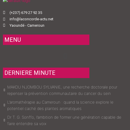
(+237) 679 27 92 35
info@laconcorde-actu.net
Yaoundé - Cameroun
MENU
Menu
DERNIERE MINUTE
MAKOU NJOMBOU SYLVANIE, une recherche doctorale pour
repenser la prévention communautaire du cancer du sein
L’aromathérapie au Cameroun : quand la science explore le
potentiel caché des plantes aromatiques
Dr T. G. Sonffo, l’ambition de former une génération capable de
faire entendre sa voix