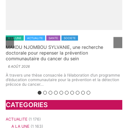
:
A LA UNE
ACTUALITE
SANTE
SOCIETE
A 
u
MAKOU NJOMBOU SYLVANIE, une recherche
L’
doctorale pour repenser la prévention
ex
communautaire du cancer du sein
5 
6 AOÛT 2026
à
À l
oun
int
À travers une thèse consacrée à l’élaboration d’un programme
bio
d’éducation communautaire pour la prévention et la détection
précoce du cancer...
CATEGORIES
ACTUALITE
(1 176)
A LA UNE
(1 163)