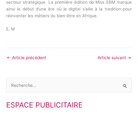
secteur stratégique. La première édition de Miss EBM marque
ainsi le début d’une ère où le digital s’allie à la tradition pour
réinventer les métiers du bien-être en Afrique.
E. M
←
Article précédent
Article suivant
→
R
e
ESPACE PUBLICITAIRE
c
h
e
r
c