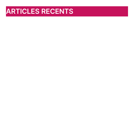
h
ARTICLES RECENTS
e
r
: