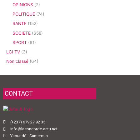
OPINIONS
(2)
POLITIQUE
(74)
SANTE
(152)
SOCIETE
(658)
SPORT
(61)
LCI TV
(3)
Non classé
(64)
CONTACT
(+237) 679 27 92 35
info@laconcorde-actu.net
Yaoundé - Cameroun