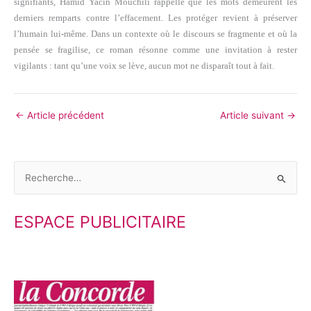
signifiants, Hamid Yacin Mouchili rappelle que les mots demeurent les
derniers remparts contre l’effacement. Les protéger revient à préserver
l’humain lui-même. Dans un contexte où le discours se fragmente et où la
pensée se fragilise, ce roman résonne comme une invitation à rester
vigilants : tant qu’une voix se lève, aucun mot ne disparaît tout à fait.
←
Article précédent
Article suivant
→
R
e
ESPACE PUBLICITAIRE
c
h
e
r
c