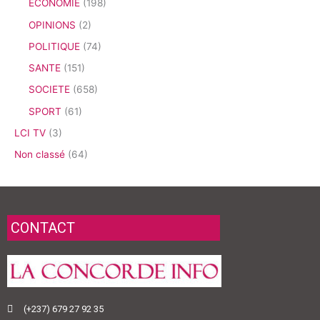
ECONOMIE
(198)
OPINIONS
(2)
POLITIQUE
(74)
SANTE
(151)
SOCIETE
(658)
SPORT
(61)
LCI TV
(3)
Non classé
(64)
CONTACT
(+237) 679 27 92 35