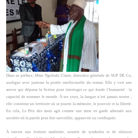
Dans sa préface, Mme Ngolodo Claire, directrice générale de SUP DE Co,
souligne avec justesse la portée intellectuelle du roman. Elle y voit une
œuvre qui dépasse la fiction pour interroger ce qui fonde l’humanité : la
capacité de nommer le monde. À ses yeux, la langue n’est jamais neutre ;
elle constitue un territoire où se jouent la mémoire, le pouvoir et la liberté.
En cela, Le Prix des mots agit comme une mise en garde adressée aux
sociétés où la parole peut être surveillée, appauvrie ou confisquée.
À travers une écriture maîtrisée, nourrie de symboles et de silences