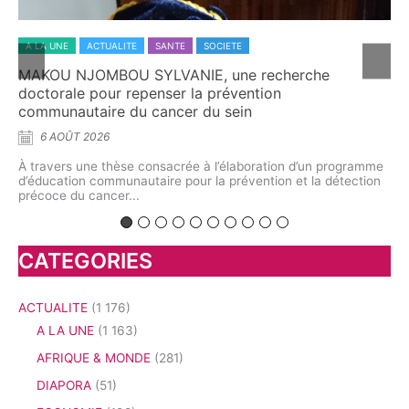
A LA UNE
ACTUALITE
ECONOMIE
SOCIETE
he
L’aromathérapie au Cameroun : quand la science
explore le potentiel caché des plantes aromatiq
5 AOÛT 2026
À l’Université de Yaoundé I, chercheurs et spécialistes on
interrogé l’avenir d’une discipline située au croisement de 
n programme
biologie végétale,...
 détection
CATEGORIES
ACTUALITE
(1 176)
A LA UNE
(1 163)
AFRIQUE & MONDE
(281)
DIAPORA
(51)