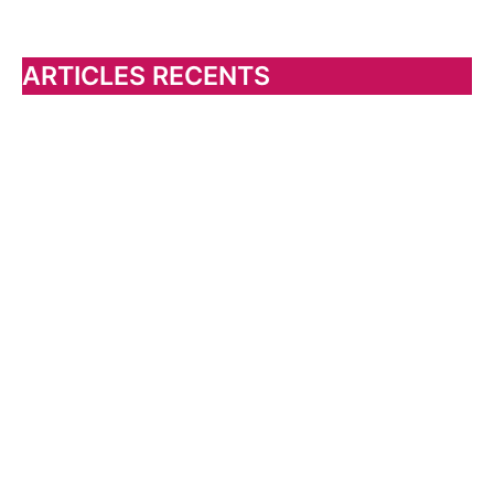
c
h
ARTICLES RECENTS
e
r
: