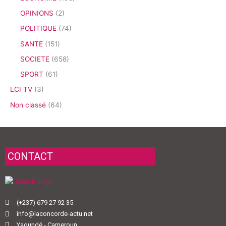
OPINIONS
(2)
POLITIQUE
(74)
SANTE
(151)
SOCIETE
(658)
SPORT
(61)
LCI TV
(3)
Non classé
(64)
CONTACT
(+237) 679 27 92 35
info@laconcorde-actu.net
Yaoundé - Cameroun