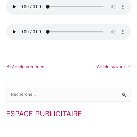
←
Article précédent
Article suivant
→
R
e
ESPACE PUBLICITAIRE
c
h
e
r