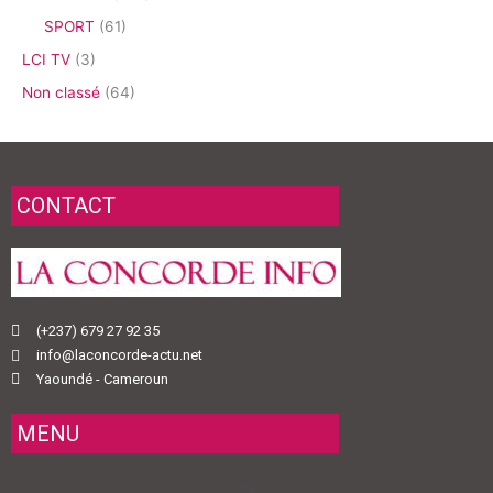
SPORT
(61)
LCI TV
(3)
Non classé
(64)
CONTACT
(+237) 679 27 92 35
info@laconcorde-actu.net
Yaoundé - Cameroun
MENU
Menu