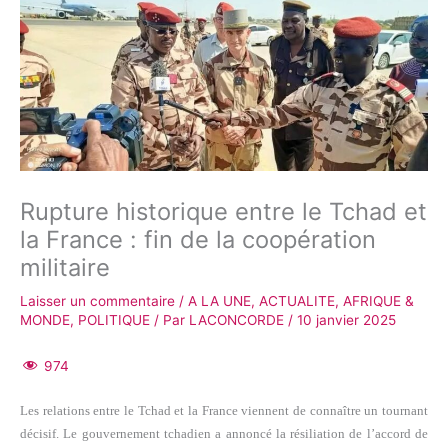
Rupture historique entre le Tchad et
la France : fin de la coopération
militaire
Laisser un commentaire
/
A LA UNE
,
ACTUALITE
,
AFRIQUE &
MONDE
,
POLITIQUE
/ Par
LACONCORDE
/
10 janvier 2025
974
Les relations entre le Tchad et la France viennent de connaître un tournant
décisif. Le gouvernement tchadien a annoncé la résiliation de l’accord de