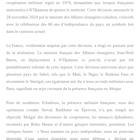
coopération militaire signé en 1976, demandant aux troupes françaises
stationnées à N’Djamena de quitter le territoire. Cette décision, annoncée le
28 novembre 2024 par le ministre des Affaires étrangères tchadien, coïncide
avec la célébration des 66 ans d’indépendance du pays, un symbole fort
dans le contexte actuel.
La France, visiblement surprise par cette décision, a réagi en prenant acte
de la résiliation. Le ministre français des Affaires étrangères, Jean-Noël
Baron, en déplacement à N’Djamena ce jour-là, n’avait pas été
préalablement informé de cette rupture. Cette décision intervient alors que
plusieurs pays du Sahel, tels que le Mali, le Niger, le Burkina Faso et
récemment le Sénégal, ont également mis fin à leurs accords militaires avec
Paris, signifiant un rejet croissant de la présence française en Afrique.
Pour de nombreux Tchadiens, la présence militaire française, sous des
opérations comme Serval, Barkhane ou Épervier, n’a pas rempli ses
objectifs. Malgré des décennies de coopération, les menaces djihadistes,
incarnées par Boko Haram et d’autres groupes terroristes, persistent. Les
critiques fusent : « Nous sommes un pays indépendant, nous ne pouvons
dépendre d’une nation étrangère pour notre défense », déclare un