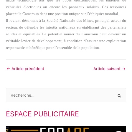
haute technologie tels que les puces électroniques, les batteries de
véhicules électriques ou encore les panneaux solaires. Ces ressources
placent le Cameroun dans une position unique sur l’échiquier mondial.
Il revient désormais à la Société Nationale des Mines, principal acteur du
secteur, de défendre les intérêts nationaux en établissant des partenariats
solides et équitables. Le potentiel minier du Cameroun peut devenir un
véritable levier de développement, à condition d’assurer une exploitation
responsable et bénéfique pour l’ensemble de la population.
←
Article précédent
Article suivant
→
R
e
ESPACE PUBLICITAIRE
c
h
e