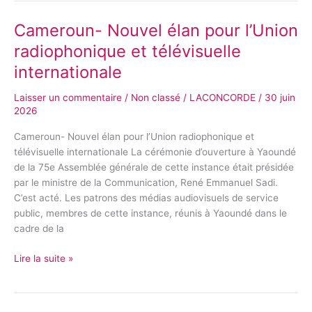
Cameroun- Nouvel élan pour l’Union
Cameroun-
Nouvel
radiophonique et télévisuelle
élan
internationale
pour
l’Union
Laisser un commentaire
/
Non classé
/
LACONCORDE
/
30 juin
radiophonique
2026
et
télévisuelle
Cameroun- Nouvel élan pour l’Union radiophonique et
internationale
télévisuelle internationale La cérémonie d’ouverture à Yaoundé
de la 75e Assemblée générale de cette instance était présidée
par le ministre de la Communication, René Emmanuel Sadi.
C’est acté. Les patrons des médias audiovisuels de service
public, membres de cette instance, réunis à Yaoundé dans le
cadre de la
Lire la suite »