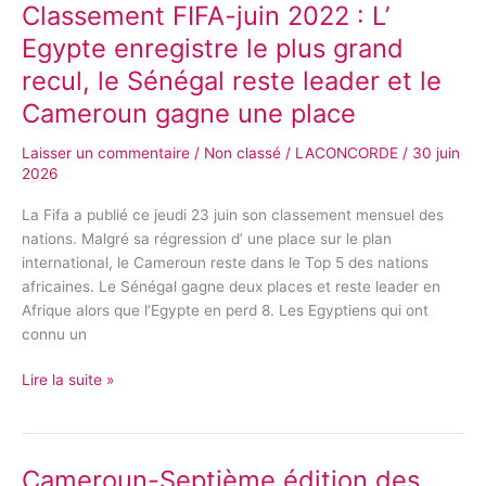
Classement FIFA-juin 2022 : L’
Classement
FIFA-
Egypte enregistre le plus grand
juin
recul, le Sénégal reste leader et le
2022
:
Cameroun gagne une place
L’
Laisser un commentaire
/
Non classé
/
LACONCORDE
/
30 juin
Egypte
2026
enregistre
le
La Fifa a publié ce jeudi 23 juin son classement mensuel des
plus
nations. Malgré sa régression d’ une place sur le plan
grand
international, le Cameroun reste dans le Top 5 des nations
recul,
africaines. Le Sénégal gagne deux places et reste leader en
le
Afrique alors que l’Egypte en perd 8. Les Egyptiens qui ont
Sénégal
connu un
reste
leader
Lire la suite »
et
le
Cameroun
gagne
Cameroun-Septième édition des
Cameroun-