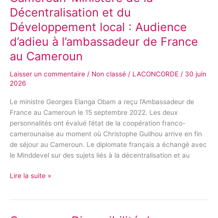
Ministère
Décentralisation et du
de
Développement local : Audience
la
Décentralisation
d’adieu à l’ambassadeur de France
et
au Cameroun
du
Développement
Laisser un commentaire
/
Non classé
/
LACONCORDE
/
30 juin
local
2026
:
Le ministre Georges Elanga Obam a reçu l’Ambassadeur de
Audience
France au Cameroun le 15 septembre 2022. Les deux
d’adieu
personnalités ont évalué l’état de la coopération franco-
à
camerounaise au moment où Christophe Guilhou arrive en fin
l’ambassadeur
de séjour au Cameroun. Le diplomate français a échangé avec
de
le Minddevel sur des sujets liés à la décentralisation et au
France
au
Lire la suite »
Cameroun