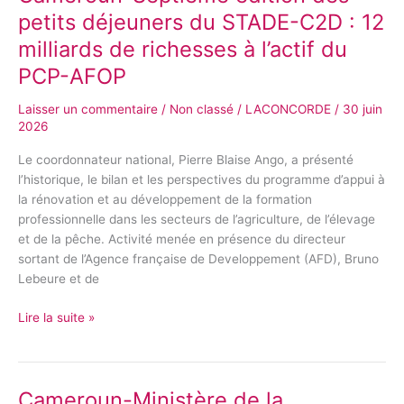
une
Septième
petits déjeuners du STADE-C2D : 12
place
édition
milliards de richesses à l’actif du
des
petits
PCP-AFOP
déjeuners
Laisser un commentaire
/
Non classé
/
LACONCORDE
/
30 juin
du
2026
STADE-
C2D
Le coordonnateur national, Pierre Blaise Ango, a présenté
:
l’historique, le bilan et les perspectives du programme d’appui à
12
la rénovation et au développement de la formation
milliards
professionnelle dans les secteurs de l’agriculture, de l’élevage
de
et de la pêche. Activité menée en présence du directeur
richesses
sortant de l’Agence française de Developpement (AFD), Bruno
à
Lebeure et de
l’actif
du
Lire la suite »
PCP-
AFOP
Cameroun-Ministère de la
Cameroun-