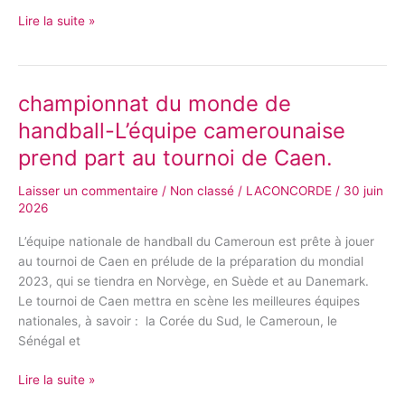
Lire la suite »
championnat du monde de
championnat
du
handball-L’équipe camerounaise
monde
prend part au tournoi de Caen.
de
handball-
Laisser un commentaire
/
Non classé
/
LACONCORDE
/
30 juin
L’équipe
2026
camerounaise
prend
L’équipe nationale de handball du Cameroun est prête à jouer
part
au tournoi de Caen en prélude de la préparation du mondial
au
2023, qui se tiendra en Norvège, en Suède et au Danemark.
tournoi
Le tournoi de Caen mettra en scène les meilleures équipes
de
nationales, à savoir : la Corée du Sud, le Cameroun, le
Caen.
Sénégal et
Lire la suite »