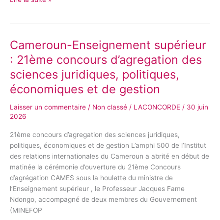
Cameroun-Enseignement supérieur
Cameroun-
Enseignement
: 21ème concours d’agregation des
supérieur
sciences juridiques, politiques,
:
21ème
économiques et de gestion
concours
Laisser un commentaire
/
Non classé
/
LACONCORDE
/
30 juin
d’agregation
2026
des
sciences
21ème concours d’agregation des sciences juridiques,
juridiques,
politiques, économiques et de gestion L’amphi 500 de l’Institut
politiques,
des relations internationales du Cameroun a abrité en début de
économiques
matinée la cérémonie d’ouverture du 21ème Concours
et
d’agrégation CAMES sous la houlette du ministre de
de
l’Enseignement supérieur , le Professeur Jacques Fame
gestion
Ndongo, accompagné de deux membres du Gouvernement
(MINEFOP