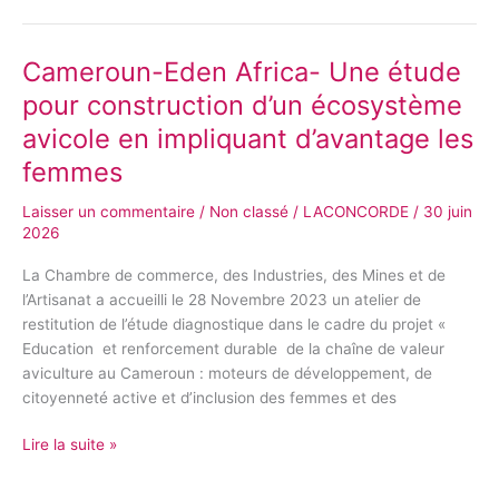
Cameroun-Eden Africa- Une étude
Cameroun-
Eden
pour construction d’un écosystème
Africa-
avicole en impliquant d’avantage les
Une
étude
femmes
pour
Laisser un commentaire
/
Non classé
/
LACONCORDE
/
30 juin
construction
2026
d’un
écosystème
La Chambre de commerce, des Industries, des Mines et de
avicole
l’Artisanat a accueilli le 28 Novembre 2023 un atelier de
en
restitution de l’étude diagnostique dans le cadre du projet «
impliquant
Education et renforcement durable de la chaîne de valeur
d’avantage
aviculture au Cameroun : moteurs de développement, de
les
citoyenneté active et d’inclusion des femmes et des
femmes
Lire la suite »