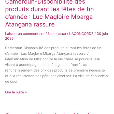
Cameroun-Disponibilité des
Cameroun-
Disponibilité
produits durant les fêtes de fin
des
d’année : Luc Magloire Mbarga
produits
durant
Atangana rassure
les
Laisser un commentaire
/
Non classé
/
LACONCORDE
/
30 juin
fêtes
2026
de
fin
Cameroun-Disponibilité des produits durant les fêtes de fin
d’année
d’année : Luc Magloire Mbarga Atangana rassure L’
:
intensification de lutte contre la vie chère se poursuit, elle
Luc
visent à accompagner les ménages confrontés au
Magloire
renchérissement des prix des produits de première nécessité
Mbarga
et à la récurrence des pénuries diverses. La ville de Yaoundé a
Atangana
de quoi
rassure
Lire la suite »