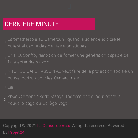
Menu
DERNIERE MINUTE
L’aromathérapie au Cameroun : quand la science explore le
potentiel caché des plantes aromatiques
Dr T. G. Sonffo, l’ambition de former une génération capable de
faire entendre sa voix
NTOHOL CARD : ASSURPAL veut faire de la protection sociale un
nouvel horizon pour les Camerounais
Lili
Abbé Clément Nkodo Manga, l’homme choisi pour écrire la
nouvelle page du Collège Vogt
Copyright © 2021
La Concorde Actu
. All rights reserved. Powered
by
Projet24