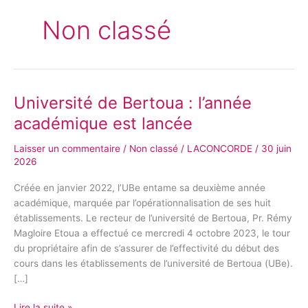
Non classé
Université de Bertoua : l’année
Université
de
académique est lancée
Bertoua
:
Laisser un commentaire
/
Non classé
/
LACONCORDE
/
30 juin
l’année
2026
académique
Créée en janvier 2022, l’UBe entame sa deuxième année
est
académique, marquée par l’opérationnalisation de ses huit
lancée
établissements. Le recteur de l’université de Bertoua, Pr. Rémy
Magloire Etoua a effectué ce mercredi 4 octobre 2023, le tour
du propriétaire afin de s’assurer de l’effectivité du début des
cours dans les établissements de l’université de Bertoua (UBe).
[…]
Lire la suite »