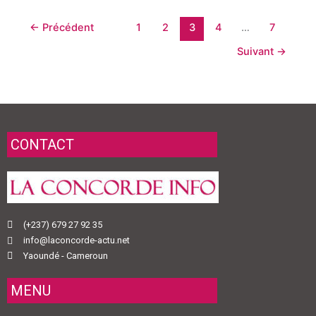
←
Précédent
1
2
3
4
…
7
Suivant
→
CONTACT
(+237) 679 27 92 35
info@laconcorde-actu.net
Yaoundé - Cameroun
MENU