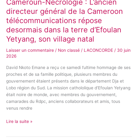
Cameroun-Necrologie : L’ancien
Cameroun-
Necrologie
directeur général de la Cameroon
:
télécommunications répose
L’ancien
directeur
desormais dans la terre d’Efoulan
général
Yetyang, son village natal
de
la
Laisser un commentaire
/
Non classé
/
LACONCORDE
/
30 juin
Cameroon
2026
télécommunications
David Nkoto Emane a reçu ce samedi l’ultime hommage de ses
répose
proches et de sa famille politique, plusieurs membres du
desormais
gouvernement étaient présents dans le département Dja et
dans
Lobo région du Sud. La mission cathololique d’Efoulan Yetyang
la
était noire de monde, avec membres du gouvernement,
terre
camarades du Rdpc, anciens collaborateurs et amis, tous
d’Efoulan
venus rendre
Yetyang,
son
Lire la suite »
village
natal