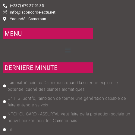
(+237) 679 27 92 35
info@laconcorde-actu.net
Yaoundé - Cameroun
MENU
Menu
DERNIERE MINUTE
L’aromathérapie au Cameroun : quand la science explore le
potentiel caché des plantes aromatiques
Dr T. G. Sonffo, l’ambition de former une génération capable de
faire entendre sa voix
NTOHOL CARD : ASSURPAL veut faire de la protection sociale un
nouvel horizon pour les Camerounais
Lili