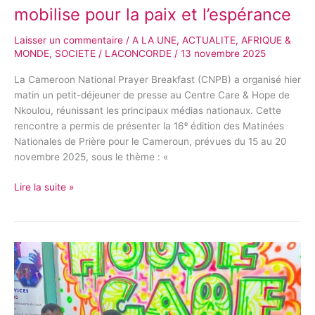
mobilise pour la paix et l’espérance
Laisser un commentaire
/
A LA UNE
,
ACTUALITE
,
AFRIQUE &
MONDE
,
SOCIETE
/
LACONCORDE
/
13 novembre 2025
La Cameroon National Prayer Breakfast (CNPB) a organisé hier
matin un petit-déjeuner de presse au Centre Care & Hope de
Nkoulou, réunissant les principaux médias nationaux. Cette
rencontre a permis de présenter la 16ᵉ édition des Matinées
Nationales de Prière pour le Cameroun, prévues du 15 au 20
novembre 2025, sous le thème : «
Lire la suite »
E-
SPORT
LEAGUE
2026