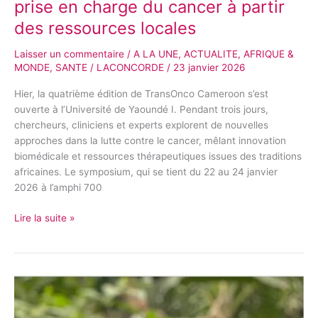
prise en charge du cancer à partir
des ressources locales
Laisser un commentaire
/
A LA UNE
,
ACTUALITE
,
AFRIQUE &
MONDE
,
SANTE
/
LACONCORDE
/
23 janvier 2026
Hier, la quatrième édition de TransOnco Cameroon s’est
ouverte à l’Université de Yaoundé I. Pendant trois jours,
chercheurs, cliniciens et experts explorent de nouvelles
approches dans la lutte contre le cancer, mêlant innovation
biomédicale et ressources thérapeutiques issues des traditions
africaines. Le symposium, qui se tient du 22 au 24 janvier
2026 à l’amphi 700
Lire la suite »
Angara
Binga
Nnam