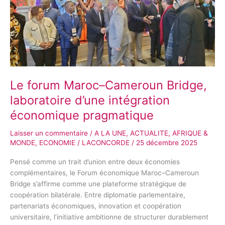
laboratoire
d’une
intégration
économique
pragmatique
Le forum Maroc–Cameroun Bridge,
laboratoire d’une intégration
économique pragmatique
Laisser un commentaire
/
A LA UNE
,
ACTUALITE
,
AFRIQUE &
MONDE
,
ECONOMIE
/
LACONCORDE
/
25 décembre 2025
Pensé comme un trait d’union entre deux économies
complémentaires, le Forum économique Maroc–Cameroun
Bridge s’affirme comme une plateforme stratégique de
coopération bilatérale. Entre diplomatie parlementaire,
partenariats économiques, innovation et coopération
universitaire, l’initiative ambitionne de structurer durablement