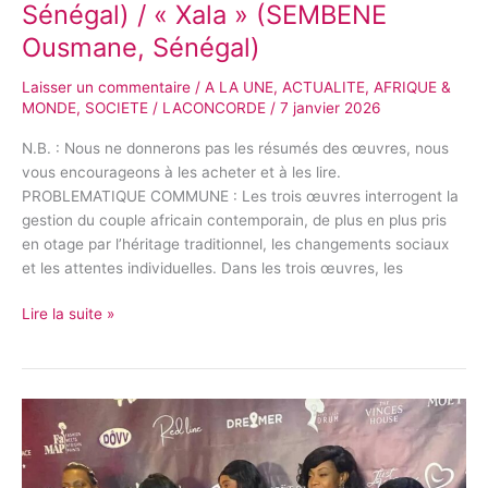
Sénégal) / « Xala » (SEMBENE
BÂ,
Ousmane, Sénégal)
Sénégal)
/
Laisser un commentaire
/
A LA UNE
,
ACTUALITE
,
AFRIQUE &
«
MONDE
,
SOCIETE
/
LACONCORDE
/
7 janvier 2026
Xala
»
N.B. : Nous ne donnerons pas les résumés des œuvres, nous
(SEMBENE
vous encourageons à les acheter et à les lire.
Ousmane,
PROBLEMATIQUE COMMUNE : Les trois œuvres interrogent la
Sénégal)
gestion du couple africain contemporain, de plus en plus pris
en otage par l’héritage traditionnel, les changements sociaux
et les attentes individuelles. Dans les trois œuvres, les
Lire la suite »
Cameroun-
Djeuga
Palace
: