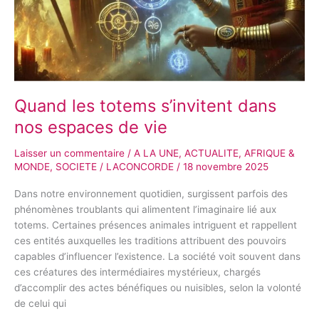
Quand les totems s’invitent dans
nos espaces de vie
Laisser un commentaire
/
A LA UNE
,
ACTUALITE
,
AFRIQUE &
MONDE
,
SOCIETE
/
LACONCORDE
/
18 novembre 2025
Dans notre environnement quotidien, surgissent parfois des
phénomènes troublants qui alimentent l’imaginaire lié aux
totems. Certaines présences animales intriguent et rappellent
ces entités auxquelles les traditions attribuent des pouvoirs
capables d’influencer l’existence. La société voit souvent dans
ces créatures des intermédiaires mystérieux, chargés
d’accomplir des actes bénéfiques ou nuisibles, selon la volonté
de celui qui