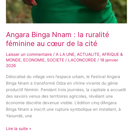
Angara Binga Nnam : la ruralité
féminine au cœur de la cité
Laisser un commentaire
/
A LA UNE
,
ACTUALITE
,
AFRIQUE &
MONDE
,
ECONOMIE
,
SOCIETE
/
LACONCORDE
/
18 janvier
2026
Délocalisé du village vers l’espace urbain, le Festival Angara
Binga Nnam a transformé Odza en vitrine vivante du génie
productif féminin. Pendant trois journées, la capitale a accueilli
des savoirs venus des territoires agricoles, révélant une
économie discrète devenue visible. L’édition cinq d’Angara
Binga Nnam a inscrit une rupture symbolique en installant, à
Yaoundé, une
Lire la suite »