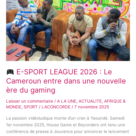
:
Le
Cameroun
entre
dans
une
nouvelle
ère
du
gaming
E-SPORT LEAGUE 2026 : Le
Cameroun entre dans une nouvelle
ère du gaming
Laisser un commentaire
/
A LA UNE
,
ACTUALITE
,
AFRIQUE &
MONDE
,
SPORT
/
LACONCORDE
/
7 novembre 2025
La passion vidéoludique monte d’un cran à Yaoundé. Samedi
1er novembre 2025, House Game et Beyonders ont tenu une
conférence de presse à Jouvence pour annoncer le lancement