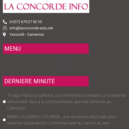
(+237) 679 27 92 35
info@laconcorde-actu.net
Yaoundé - Cameroun
MENU
Menu
DERNIERE MINUTE
Tchago François Edmond, une recherche pionnière sur la réponse
immunitaire face à la schistosomiase génitale féminine au
Cameroun
MAKOU NJOMBOU SYLVANIE, une recherche doctorale pour
repenser la prévention communautaire du cancer du sein