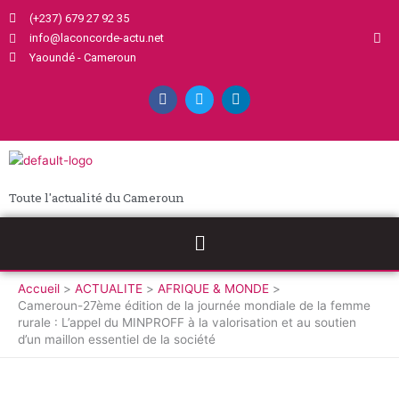
Aller
(+237) 679 27 92 35
au
info@laconcorde-actu.net
contenu
Yaoundé - Cameroun
F
T
L
a
w
i
c
i
n
e
t
k
b
t
e
o
e
d
o
r
i
k
n
Toute l'actualité du Cameroun
Menu
Accueil
ACTUALITE
AFRIQUE & MONDE
Cameroun-27ème édition de la journée mondiale de la femme
rurale : L’appel du MINPROFF à la valorisation et au soutien
d’un maillon essentiel de la société