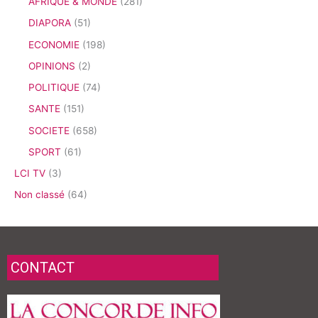
AFRIQUE & MONDE
(281)
DIAPORA
(51)
ECONOMIE
(198)
OPINIONS
(2)
POLITIQUE
(74)
SANTE
(151)
SOCIETE
(658)
SPORT
(61)
LCI TV
(3)
Non classé
(64)
CONTACT