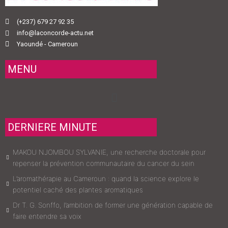
(+237) 679 27 92 35
info@laconcorde-actu.net
Yaoundé - Cameroun
MENU
Menu
DERNIERE MINUTE
MAKOU NJOMBOU SYLVANIE, une recherche doctorale pour
repenser la prévention communautaire du cancer du sein
L’aromathérapie au Cameroun : quand la science explore le
potentiel caché des plantes aromatiques
Dr T. G. Sonffo, l’ambition de former une génération capable de
faire entendre sa voix