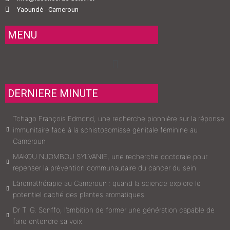
Yaoundé - Cameroun
MENU
Menu
DERNIERE MINUTE
Tchago François Edmond, une recherche pionnière sur la réponse
immunitaire face à la schistosomiase génitale féminine au
Cameroun
MAKOU NJOMBOU SYLVANIE, une recherche doctorale pour
repenser la prévention communautaire du cancer du sein
L’aromathérapie au Cameroun : quand la science explore le
potentiel caché des plantes aromatiques
Dr T. G. Sonffo, l’ambition de former une génération capable de
faire entendre sa voix