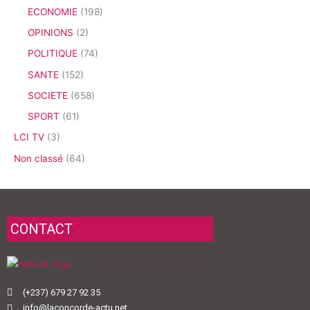
ECONOMIE
(198)
OPINIONS
(2)
POLITIQUE
(74)
SANTE
(152)
SOCIETE
(658)
SPORT
(61)
LCI TV
(3)
Non classé
(64)
CONTACT
(+237) 679 27 92 35
info@laconcorde-actu.net