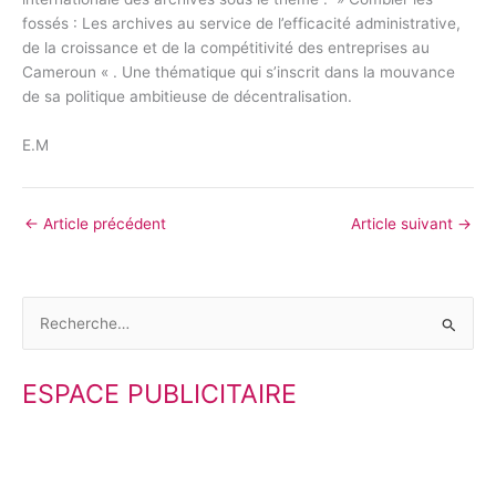
fossés : Les archives au service de l’efficacité administrative,
de la croissance et de la compétitivité des entreprises au
Cameroun « . Une thématique qui s’inscrit dans la mouvance
de sa politique ambitieuse de décentralisation.
E.M
←
Article précédent
Article suivant
→
R
e
ESPACE PUBLICITAIRE
c
h
e
r