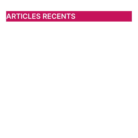
c
h
ARTICLES RECENTS
e
r
: