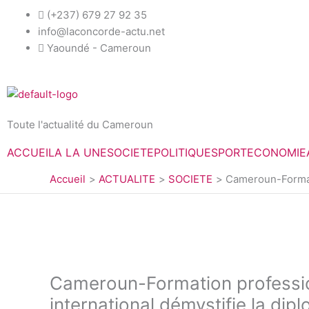
Aller
(+237) 679 27 92 35
au
info@laconcorde-actu.net
contenu
Yaoundé - Cameroun
Toute l'actualité du Cameroun
ACCUEIL
A LA UNE
SOCIETE
POLITIQUE
SPORT
ECONOMIE
Accueil
ACTUALITE
SOCIETE
Cameroun-Formati
Cameroun-Formation professio
international démystifie la dip