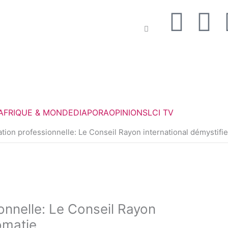
F
T
a
w
c
i
e
t
AFRIQUE & MONDE
DIAPORA
OPINIONS
LCI TV
b
t
on professionnelle: Le Conseil Rayon international démystifie 
o
e
o
r
k
nnelle: Le Conseil Rayon
lomatie