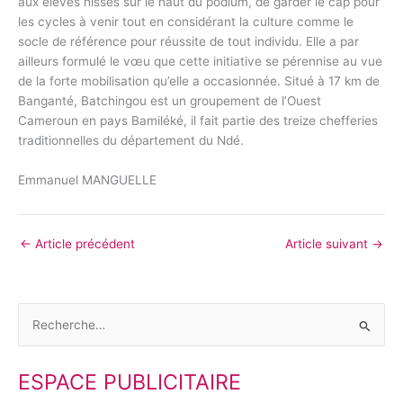
aux élèves hissés sur le haut du podium, de garder le cap pour
les cycles à venir tout en considérant la culture comme le
socle de référence pour réussite de tout individu. Elle a par
ailleurs formulé le vœu que cette initiative se pérennise au vue
de la forte mobilisation qu’elle a occasionnée. Situé à 17 km de
Banganté, Batchingou est un groupement de l’Ouest
Cameroun en pays Bamiléké, il fait partie des treize chefferies
traditionnelles du département du Ndé.
Emmanuel MANGUELLE
←
Article précédent
Article suivant
→
R
e
ESPACE PUBLICITAIRE
c
h