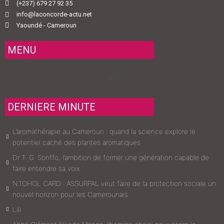
(+237) 679 27 92 35
info@laconcorde-actu.net
Yaoundé - Cameroun
MENU
Menu
DERNIERE MINUTE
L’aromathérapie au Cameroun : quand la science explore le
potentiel caché des plantes aromatiques
Dr T. G. Sonffo, l’ambition de former une génération capable de
faire entendre sa voix
NTOHOL CARD : ASSURPAL veut faire de la protection sociale un
nouvel horizon pour les Camerounais
Lili