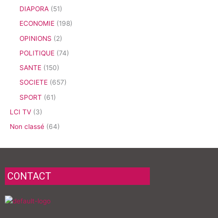
DIAPORA
(51)
ECONOMIE
(198)
OPINIONS
(2)
POLITIQUE
(74)
SANTE
(150)
SOCIETE
(657)
SPORT
(61)
LCI TV
(3)
Non classé
(64)
CONTACT