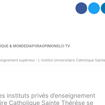
F
T
a
w
c
i
e
t
b
t
o
e
o
r
k
IQUE & MONDE
DIAPORA
OPINIONS
LCI TV
gnement supérieur : L’ Institut Universitaire Catholique Saint
instituts privés d’enseignement
taire Catholique Sainte Thérése se