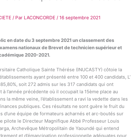
CIETE
/ Par
LACONCORDE
/
16 septembre 2021
blic en date du 3 septembre 2021 un classement des
xamens nationaux de Brevet de technicien supérieur et
 académique 2020-2021.
versitaire Catholique Sainte Thérése (INUCASTY) côtoie la
établissements ayant présenté entre 100 et 400 candidats, L’
5,80%, soit 272 admis sur les 317 candidats qui ont
à l’année précédente où il occupait la 15ème place au
ns la même veine, l’établissement a ravi la vedette dans les
et finances publiques. Ces résultats ne sont guère le fruit du
es d’une équipe de formateurs acharnés et arc-boutés sur
que pilote le Directeur Magnifique Abbé Professeur Louis
rga, Archevêque Métropolitain de Yaoundé qui entend
cadrement et d’émancipation professionnelle adéquates pour