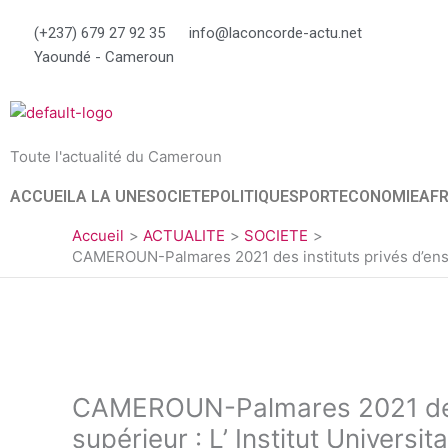
Aller
(+237) 679 27 92 35
info@laconcorde-actu.net
au
Yaoundé - Cameroun
contenu
Toute l'actualité du Cameroun
ACCUEIL
A LA UNE
SOCIETE
POLITIQUE
SPORT
ECONOMIE
AFR
Accueil
ACTUALITE
SOCIETE
CAMEROUN-Palmares 2021 des instituts privés d’ensei
CAMEROUN-Palmares 2021 des 
supérieur : L’ Institut Universi