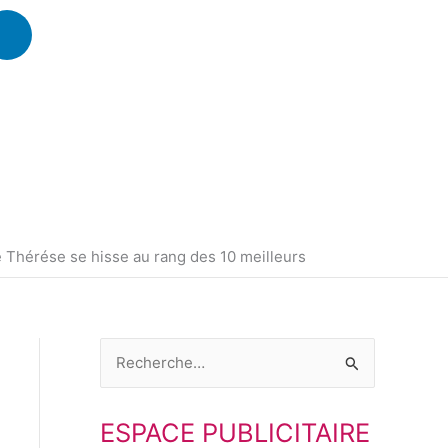
L
i
n
k
e
d
i
n
e Thérése se hisse au rang des 10 meilleurs
R
e
ESPACE PUBLICITAIRE
c