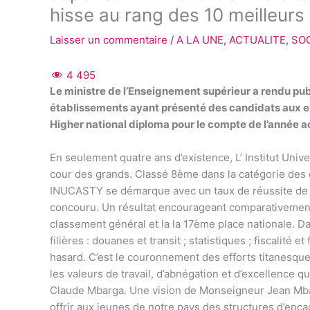
hisse au rang des 10 meilleurs
Laisser un commentaire
/
A LA UNE
,
ACTUALITE
,
SO
4 495
Le ministre de l’Enseignement supérieur a rendu pu
établissements ayant présenté des candidats aux e
Higher national diploma pour le compte de l’année
En seulement quatre ans d’existence, L’ Institut Uni
cour des grands. Classé 8ème dans la catégorie des 
INUCASTY se démarque avec un taux de réussite de 8
concouru. Un résultat encourageant comparativement 
classement général et la la 17ème place nationale. Da
filières : douanes et transit ; statistiques ; fiscalité 
hasard. C’est le couronnement des efforts titanesqu
les valeurs de travail, d’abnégation et d’excellence 
Claude Mbarga. Une vision de Monseigneur Jean Mba
offrir aux jeunes de notre pays des structures d’en