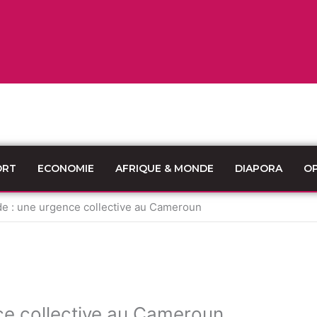
ORT
ECONOMIE
AFRIQUE & MONDE
DIAPORA
OP
ide : une urgence collective au Cameroun
nce collective au Cameroun