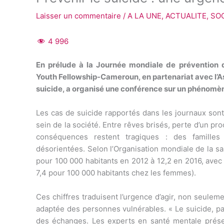
Laisser un commentaire
/
A LA UNE
,
ACTUALITE
,
SO
4 996
En prélude à la Journée mondiale de prévention d
Youth Fellowship-Cameroun, en partenariat avec l’As
suicide, a organisé une conférence sur un phénomèn
Les cas de suicide rapportés dans les journaux sont
sein de la société. Entre rêves brisés, perte d’un p
conséquences restent tragiques : des famille
désorientées. Selon l’Organisation mondiale de la s
pour 100 000 habitants en 2012 à 12,2 en 2016, ave
7,4 pour 100 000 habitants chez les femmes).
Ces chiffres traduisent l’urgence d’agir, non seuleme
adaptée des personnes vulnérables. « Le suicide, par
des échanges. Les experts en santé mentale présen