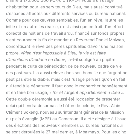
chiffre à 170.000.000 FCFA. Un R+2-1 voué à un usage
d’habitation pour les serviteurs de Dieu, mais aussi constitué
d’espaces affectés aux différents services du bureau national.
Comme pour des œuvres semblables, l’un en rêve, l’autre les
initie et un autre les réalise, c’est ainsi que ce fruit d’un effort
collectif de huit ans de travail ardu, financé sur fonds propres,
vient couronner la fin de mandat du Réverend Daniel Mbiwan,
concrétisant le rêve des pères spirituelles d’avoir une maison
propre. «
Rien n’est impossible à Dieu, la vie est faite
d’ambitions d’audace en Dieu
», a-t-il souligné au pupitre
pendant le culte de bénédiction de ce nouveau cadre de vie
des pasteurs. Il a aussi relevé dans son homelie que l’argent ne
peut pas être le diable, mais c’est l’usage pervers qu’on en fait
qui tend à le dénaturer. Il faut donc le rechercher honnêtement
et en faire bon usage,
« l’or et l’argent appartiennent à Dieu ».
Cette double céremonie a aussi été l’occasion de présenter
celui qui tiendra desormais le bâton de pélerin, le Rev. Alain
Clément Sokeng, nouveau surintendant général de la Mission
du plein évangile (MPE) au Cameroun. Il a été désigné à l’issue
des élections des nouveaux membres du bureau national qui
se sont déroulées le 27 mai dernier, à Mbalmayo. Pour les cinq