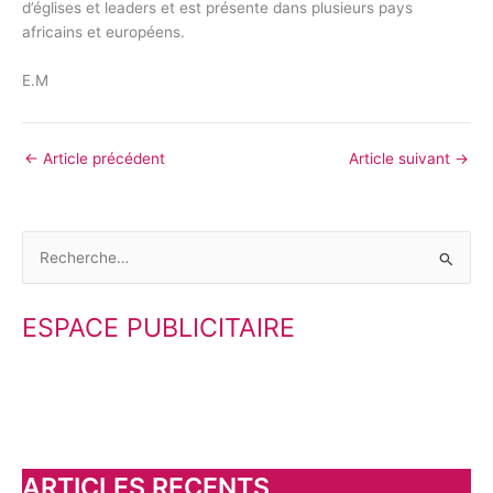
d’églises et leaders et est présente dans plusieurs pays
africains et européens.
E.M
←
Article précédent
Article suivant
→
R
e
ESPACE PUBLICITAIRE
c
h
e
r
c
h
ARTICLES RECENTS